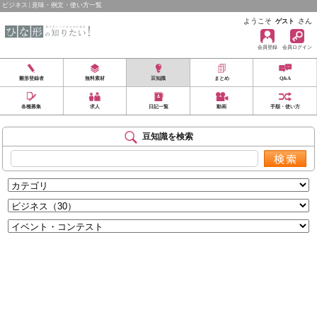
ビジネス | 意味・例文・使い方一覧
ようこそ
さん
ゲスト
会員登録
会員ログイン
雛形登録者
無料素材
豆知識
まとめ
Q&A
各種募集
求人
日記一覧
動画
手順・使い方
豆知識を検索