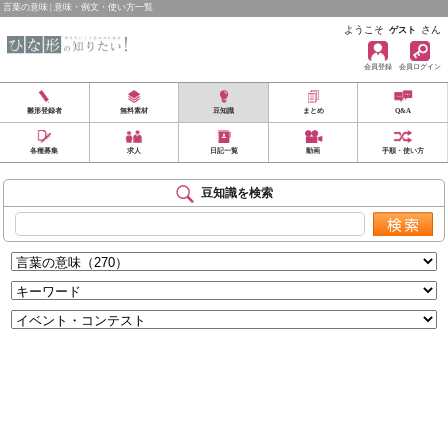
言葉の意味 | 意味・例文・使い方一覧
ようこそ
さん
ゲスト
会員登録
会員ログイン
雛形登録者
無料素材
豆知識
まとめ
Q&A
各種募集
求人
日記一覧
動画
手順・使い方
豆知識を検索