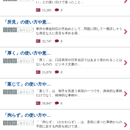
い」との使い分けで迷ったこと…
15,281
0
「所見」の使い方や意…
事件や事故対応の手始めとして、問題に関して一番詳しそう
な身近な人に意見を求める場…
32,747
0
「厚く」の使い方や意…
「厚く」は、口語表現や日常会話ではあまり使われることは
ないものの、ビジネス文書の…
15,070
0
「案じて」の使い方や…
「案じて」は、相手を気遣う表現の一つです。身体的な事柄
だけでなく、精神的な事柄や…
59,847
0
「拘らず」の使い方や…
「「拘らず」（かかわらず）」は、直前に述べた事柄からの
予想に反する内容を続けて述…