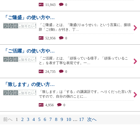
11,943
0
「ご隆盛」の使い方や…
「ご隆盛」とは、「隆盛(りゅうせい)」という言葉に、接頭
辞「ご(御)」が付き、丁…
52,956
0
「ご活躍」の使い方や…
「ご活躍」とは、「頑張っている様子」「頑張っているこ
と」を表す丁寧な表現です。一…
24,735
0
「致します」の使い方…
「致します」は「する」の謙譲語です。へりくだった言い方
ですので、自分の側のことに…
4,956
0
前へ
1
2
3
4
5
6
7
8
9
10
…
17
次へ