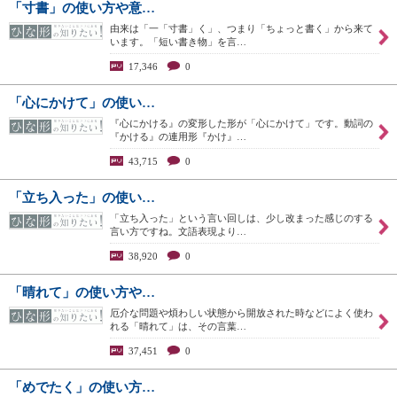
「寸書」の使い方や意…
由来は「一「寸書」く」、つまり「ちょっと書く」から来て
います。「短い書き物」を言…
17,346
0
「心にかけて」の使い…
『心にかける』の変形した形が「心にかけて」です。動詞の
『かける』の連用形『かけ』…
43,715
0
「立ち入った」の使い…
「立ち入った」という言い回しは、少し改まった感じのする
言い方ですね。文語表現より…
38,920
0
「晴れて」の使い方や…
厄介な問題や煩わしい状態から開放された時などによく使わ
れる「晴れて」は、その言葉…
37,451
0
「めでたく」の使い方…