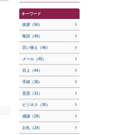
キーワード
挨拶（56）
敬語（49）
言い換え（46）
メール（45）
目上（44）
手紙（36）
意思（31）
ビジネス（30）
感謝（28）
お礼（24）