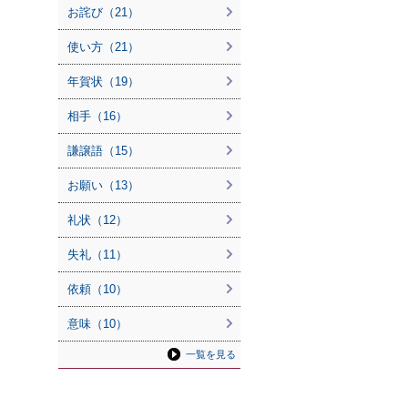
お詫び（21）
使い方（21）
年賀状（19）
相手（16）
謙譲語（15）
お願い（13）
礼状（12）
失礼（11）
依頼（10）
意味（10）
一覧を見る