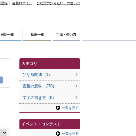
様登録
会員ログイン
ひな型の知りたい！の使い方
カテゴリ
ひな形関連（1）
言葉の意味（270）
文字の書き方（0）
一覧を見る
イベント・コンテスト
一覧を見る