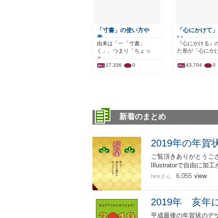
「寸書」の使い方や
「心にかけて」
意…
い…
由来は「一「寸書」
『心にかける』
く」、つまり「ちょっ
た形が「心にか
と…
17,336
0
43,704
0
新着のまとめ
2019年の年賀
ご覧頂きありがとうござ
Illustratorで自由
6,055
view
hickさん
2019年 亥
平成最後の年賀状のデザ