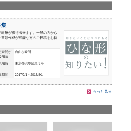
募集
で報酬が獲得出来ます。一般の方から
や書類作成が可能な方のご投稿をお待
定時間が
自由な時間
る場合
集場所
東京都渋谷区恵比寿
集期間
2017/2/1～2018/8/1
もっと見る