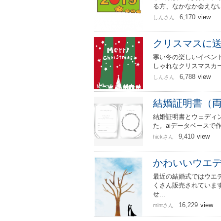
る方、なかなか会えな
6,170
view
しんさん
クリスマスに
寒い冬の楽しいイベン
しゃれなクリスマスカー
6,788
view
しんさん
結婚証明書（
結婚証明書とウェディ
た。aiデータベースで作成
9,410
view
hickさん
かわいいウエ
最近の結婚式ではウエ
くさん販売されていま
せ…
16,229
view
mintさん