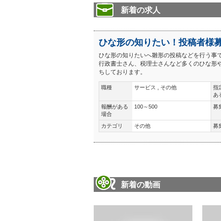
新着の求人
ひな形の知りたい！投稿者様
ひな形の知りたいへ雛形の投稿などを行う事
行政書士さん、税理士さんなど多くのひな形
ちしております。
職種
サービス , その他
指
あ
報酬がある
100～500
募
場合
カテゴリ
その他
募
新着の動画