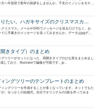
い方へ年賀状で新年の挨拶をしませんか。干支のイノシシをモチ…
送りたい。ハガキサイズのクリスマスカ…
トクリスマス。メールやSNSでメッセージを送るだけでなく、お
ドに手書きのメッセージを送ってみませんか。データはjpgデ…
両開きタイプ）のまとめ
ングツリーがセットになった、両開きタイプのひな形をまとめまし
しており、Illustratorで編修が可能です。jp…
ディングツリーのテンプレートのまとめ
ディングツリーを作成することが多くなっています。ネットでもた
すが、せっかくの結婚式。自分でオリジナルの1枚を作ってみま