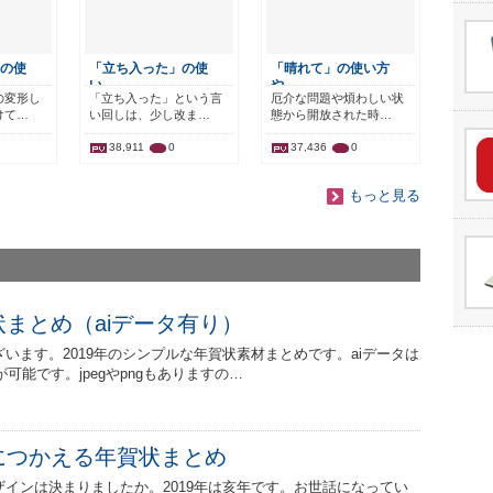
の使
「立ち入った」の使
「晴れて」の使い方
い…
や…
の変形し
「立ち入った」という言
厄介な問題や煩わしい状
けて…
い回しは、少し改ま…
態から開放された時…
38,911
0
37,436
0
もっと見る
状まとめ（aiデータ有り）
います。2019年のシンプルな年賀状素材まとめです。aiデータは
に加工が可能です。jpegやpngもありますの…
年につかえる年賀状まとめ
インは決まりましたか。2019年は亥年です。お世話になってい