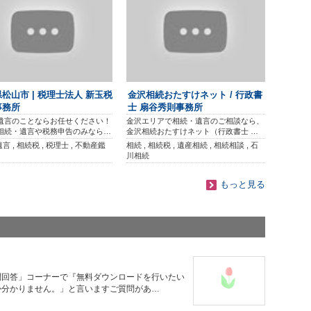
松山市 | 税理士法人 新玉税
金沢相続おたすけネット / 行政書
事務所
士 扇谷秀則事務所
遺言のことならお任せください！
金沢エリアで相続・遺言のご相談なら、
相続・遺言や税務申告のみなら…
金沢相続おたすけネット（行政書士 …
遺言 , 相続税 , 税理士 , 不動産鑑
相続 , 相続税 , 遺産相続 , 相続相談 , 石
川相続
もっと見る
問回答」コーナーで『無料ダウンロードを行いたい
か分かりません。」と言いますご質問があ…