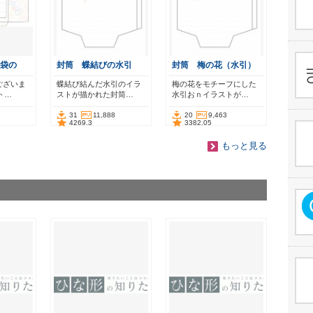
袋の
封筒 蝶結びの水引
封筒 梅の花（水引）
ございま
蝶結び結んだ水引のイラ
梅の花をモチーフにした
ト…
ストが描かれた封筒…
水引おｎイラストが…
8
31
11,888
20
9,463
4269.3
3382.05
もっと見る