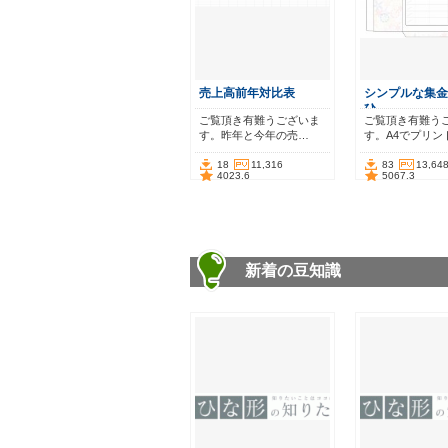
売上高前年対比表
シンプルな集金
ひ…
ご覧頂き有難うございま
ご覧頂き有難う
す。昨年と今年の売…
す。A4でプリン
18
11,316
83
13,64
4023.6
5067.3
新着の豆知識