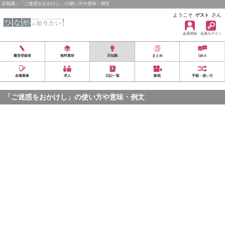
豆知識：「ご迷惑をおかけし」の使い方や意味・例文
ようこそ
さん
ゲスト
会員登録
会員ログイン
雛形登録者
無料素材
豆知識
まとめ
Q&A
各種募集
求人
日記一覧
動画
手順・使い方
「ご迷惑をおかけし」の使い方や意味・例文