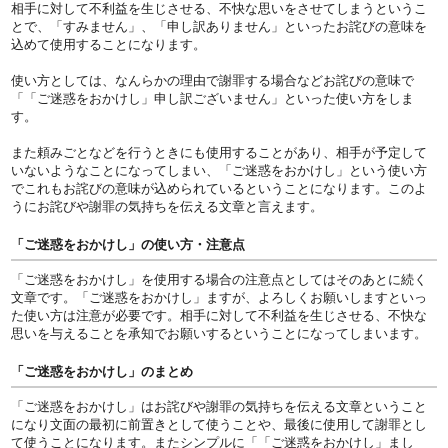
相手に対して不利益を生じさせる、不快な思いをさせてしまうというこ
とで、「すみません」、「申し訳ありません」といったお詫びの意味を
込めて使用することになります。
使い方としては、なんらかの理由で謝罪する場合などお詫びの意味で
「「ご迷惑をおかけし」申し訳ございません」といった使い方をしま
す。
また頼みごとなどを行うときにも使用することがあり、相手が予定して
いないようなことになってしまい、「ご迷惑をおかけし」という使い方
でこれもお詫びの意味が込められているということになります。このよ
うにお詫びや謝罪の気持ちを伝える文章と言えます。
「ご迷惑をおかけし」の使い方・注意点
「ご迷惑をおかけし」を使用する場合の注意点としてはそのあとに続く
文章です。「ご迷惑をおかけし」ますが、よろしくお願いしますといっ
た使い方は注意が必要です。相手に対して不利益を生じさせる、不快な
思いを与えることを承知でお願いするということになってしまいます。
「ご迷惑をおかけし」のまとめ
「ご迷惑をおかけし」はお詫びや謝罪の気持ちを伝える文章ということ
になり文面の最初に前置きとして使うことや、最後に使用して謝罪とし
て使うことになります。またシンプルに「「ご迷惑をおかけし」まし