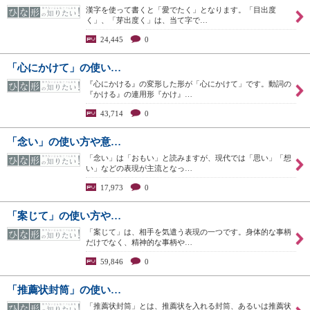
漢字を使って書くと「愛でたく」となります。「目出度
く」、「芽出度く」は、当て字で…
24,445
0
「心にかけて」の使い…
『心にかける』の変形した形が「心にかけて」です。動詞の
『かける』の連用形『かけ』…
43,714
0
「念い」の使い方や意…
「念い」は「おもい」と読みますが、現代では「思い」「想
い」などの表現が主流となっ…
17,973
0
「案じて」の使い方や…
「案じて」は、相手を気遣う表現の一つです。身体的な事柄
だけでなく、精神的な事柄や…
59,846
0
「推薦状封筒」の使い…
「推薦状封筒」とは、推薦状を入れる封筒、あるいは推薦状