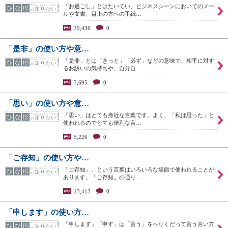
「お過ごし」とはたいてい、ビジネスシーンにおいてのメー
ルや文書、目上の方への手紙…
39,436
0
「是非」の使い方や意…
「是非」とは「きっと」「必ず」などの意味で、相手に対す
るお誘いの気持ちや、自分自…
7,695
0
「思い」の使い方や意…
「思い」はとても身近な言葉です。よく、「私は思った」と
使われるのでとても便利な言…
5,226
0
「ご存知」の使い方や…
「ご存知」、という言葉はいろいろな場面で使われることが
あります。「ご存知」の通り…
13,413
0
「申します」の使い方…
「申します」「申す」は「言う」をへりくだって言う言い方