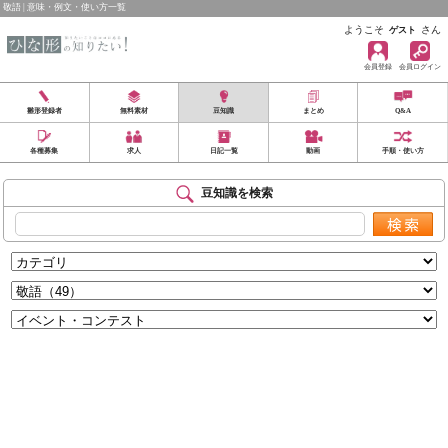
敬語 | 意味・例文・使い方一覧
ようこそ
さん
ゲスト
会員登録
会員ログイン
雛形登録者
無料素材
豆知識
まとめ
Q&A
各種募集
求人
日記一覧
動画
手順・使い方
豆知識を検索