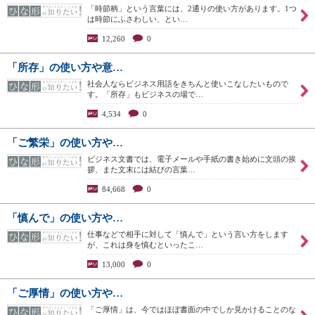
「時節柄」という言葉には、2通りの使い方があります。1つ
は時節にふさわしい、とい…
12,260
0
「所存」の使い方や意…
社会人ならビジネス用語をきちんと使いこなしたいもので
す。「所存」もビジネスの場で…
4,534
0
「ご繁栄」の使い方や…
ビジネス文書では、電子メールや手紙の書き始めに文頭の挨
拶、また文末には結びの言葉…
84,668
0
「慎んで」の使い方や…
仕事などで相手に対して「慎んで」という言い方をします
が、これは身を慎むといったこ…
13,000
0
「ご厚情」の使い方や…
「ご厚情」は、今ではほぼ書面の中でしか見かけることのな