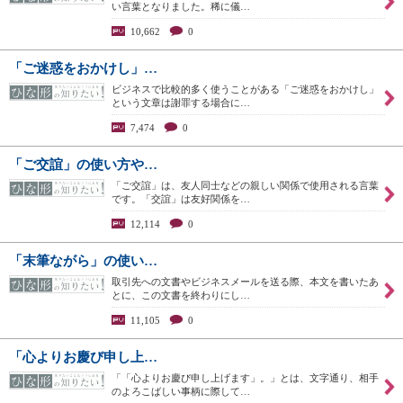
い言葉となりました。稀に儀…
10,662
0
「ご迷惑をおかけし」…
ビジネスで比較的多く使うことがある「ご迷惑をおかけし」
という文章は謝罪する場合に…
7,474
0
「ご交誼」の使い方や…
「ご交誼」は、友人同士などの親しい関係で使用される言葉
です。「交誼」は友好関係を…
12,114
0
「末筆ながら」の使い…
取引先への文書やビジネスメールを送る際、本文を書いたあ
とに、この文書を終わりにし…
11,105
0
「心よりお慶び申し上…
「「心よりお慶び申し上げます」。」とは、文字通り、相手
のよろこばしい事柄に際して…