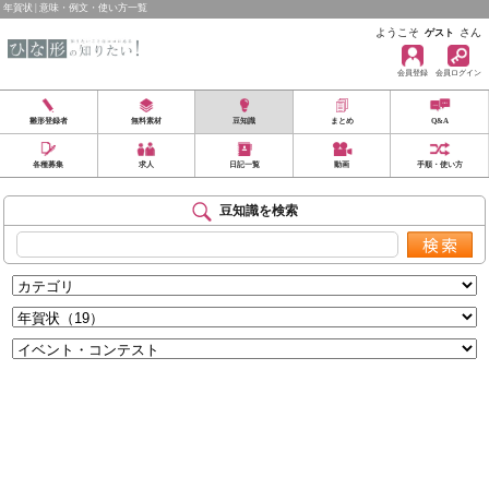
年賀状 | 意味・例文・使い方一覧
ようこそ
さん
ゲスト
会員登録
会員ログイン
雛形登録者
無料素材
豆知識
まとめ
Q&A
各種募集
求人
日記一覧
動画
手順・使い方
豆知識を検索