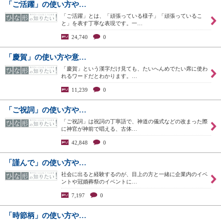
「ご活躍」の使い方や…
「ご活躍」とは、「頑張っている様子」「頑張っているこ
と」を表す丁寧な表現です。一…
24,740
0
「慶賀」の使い方や意…
「慶賀」という漢字だけ見ても、たいへんめでたい席に使わ
れるワードだとわかります。…
11,239
0
「ご祝詞」の使い方や…
「ご祝詞」は祝詞の丁寧語で、神道の儀式などの改まった際
に神官が神前で唱える、古体…
42,848
0
「謹んで」の使い方や…
社会に出ると経験するのが、目上の方と一緒に企業内のイベ
ントや冠婚葬祭のイベントに…
7,197
0
「時節柄」の使い方や…