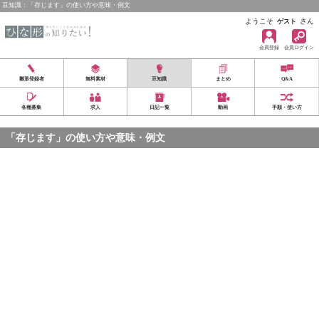
豆知識：「存じます」の使い方や意味・例文
ようこそ
さん
ゲスト
会員登録
会員ログイン
雛形登録者
無料素材
豆知識
まとめ
Q&A
各種募集
求人
日記一覧
動画
手順・使い方
「存じます」の使い方や意味・例文