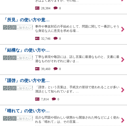
きはよくありますが、その他…
28,384
0
「所見」の使い方や意…
事件や事故対応の手始めとして、問題に関して一番詳しそう
な身近な人に意見を求める場…
32,746
0
「結構な」の使い方や…
丁寧な表現や敬語には、話し言葉に最適なものと、文書に最
適なものがそれぞれに違いま…
39,460
0
「謹啓」の使い方や意…
「謹啓」という言葉は、手紙文の冒頭で使われることが多い
漢語として知られています。…
7,814
0
「晴れて」の使い方や…
厄介な問題や煩わしい状態から開放された時などによく使わ
れる「晴れて」は、その言葉…