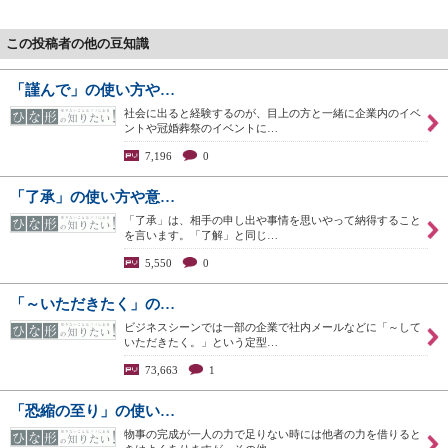
この投稿者の他の豆知識
「謹んで」の使い方や…
社会に出ると経験するのが、目上の方と一緒に企業内のイベ
ントや冠婚葬祭のイベントに…
7,196
0
「了承」の使い方や意…
「了承」は、相手の申し出や事情を思いやって納得すること
を言います。「了解」と同じ…
5,550
0
「～いただきたく」の…
ビジネスシーンでは一部の企業で社内メールなどに「～して
いただきたく。」という定型…
73,663
1
「恐縮の至り」の使い…
物事の完成が一人の力で足りない時には他者の力を借りると