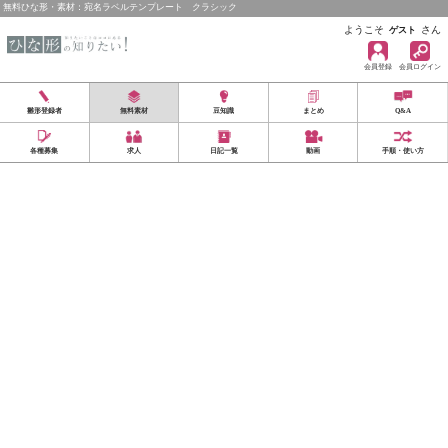
無料ひな形・素材：宛名ラベルテンプレート クラシック
ようこそ
さん
ゲスト
会員登録
会員ログイン
雛形登録者
無料素材
豆知識
まとめ
Q&A
各種募集
求人
日記一覧
動画
手順・使い方