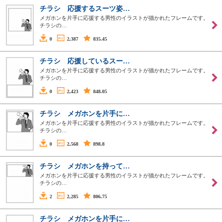
チラシ 応援するスーツ姿…
メガホンを片手に応援する男性のイラストが描かれたフレームです。
チラシの…
0
2,387
835.45
チラシ 応援しているスー…
メガホンを片手に応援する男性のイラストが描かれたフレームです。
チラシの…
0
2,423
848.05
チラシ メガホンを片手に…
メガホンを片手に応援する男性のイラストが描かれたフレームです。
チラシの…
0
2,568
898.8
チラシ メガホンを持って…
メガホンを片手に応援する男性のイラストが描かれたフレームです。
チラシの…
2
2,285
806.75
チラシ メガホンを片手に…