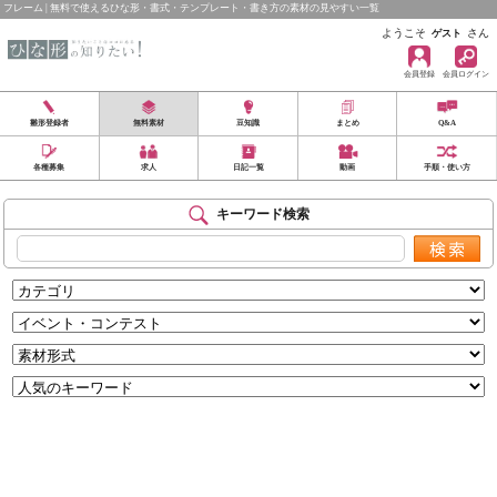
フレーム | 無料で使えるひな形・書式・テンプレート・書き方の素材の見やすい一覧
ようこそ
さん
ゲスト
会員登録
会員ログイン
雛形登録者
無料素材
豆知識
まとめ
Q&A
各種募集
求人
日記一覧
動画
手順・使い方
キーワード検索