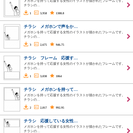
メガホンを持って応援する女性のイラストが描かれたフレームです。
チラシの…
1
3,958
1388.8
チラシ メガホンで声をか…
メガホンを持って応援する女性のイラストが描かれたフレームです。
チラシの…
3
2,675
946.75
チラシ フレーム 応援す…
メガホンを持って応援する女性のイラストが描かれたフレームです。
チラシの…
1
3,030
1064
チラシ メガホンを持って…
メガホンを持って応援する女性のイラストが描かれたフレームです。
チラシの…
2
2,817
992.95
チラシ 応援している女性…
メガホンを持って応援する女性のイラストが描かれたフレームです。
チラシの…