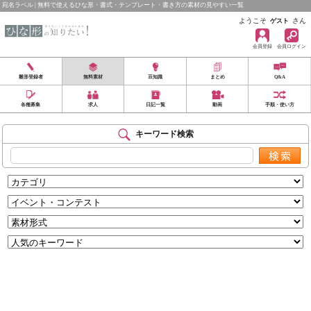
宛名ラベル | 無料で使えるひな形・書式・テンプレート・書き方の素材の見やすい一覧
ようこそ
さん
ゲスト
会員登録
会員ログイン
雛形登録者
無料素材
豆知識
まとめ
Q&A
各種募集
求人
日記一覧
動画
手順・使い方
キーワード検索