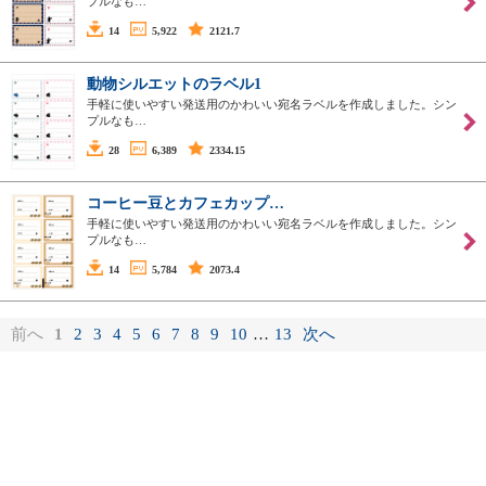
プルなも…
14
5,922
2121.7
動物シルエットのラベル1
手軽に使いやすい発送用のかわいい宛名ラベルを作成しました。シン
プルなも…
28
6,389
2334.15
コーヒー豆とカフェカップ…
手軽に使いやすい発送用のかわいい宛名ラベルを作成しました。シン
プルなも…
14
5,784
2073.4
前へ
1
2
3
4
5
6
7
8
9
10
…
13
次へ