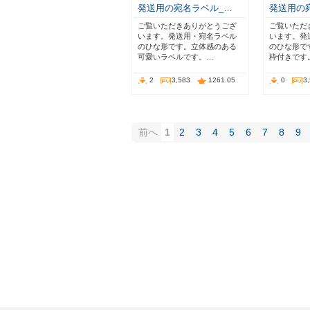
発送用の宛名ラベル_…
発送用の
ご覧いただきありがとうござ
ご覧いただ
います。発送用・宛名ラベル
います。発
のひな形です。立体感のある
のひな形で
可愛いラベルです。…
枠付きです
2
3,583
1261.05
0
3
前へ
1
2
3
4
5
6
7
8
9