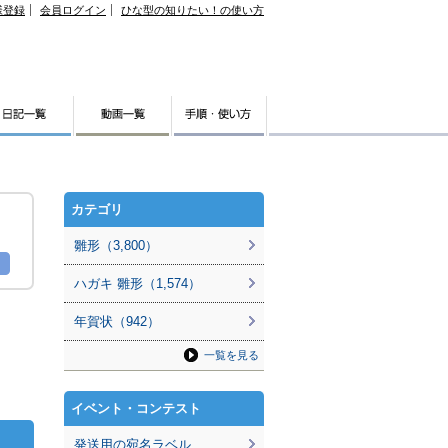
様登録
会員ログイン
ひな型の知りたい！の使い方
カテゴリ
雛形（3,800）
ハガキ 雛形（1,574）
年賀状（942）
一覧を見る
イベント・コンテスト
発送用の宛名ラベル