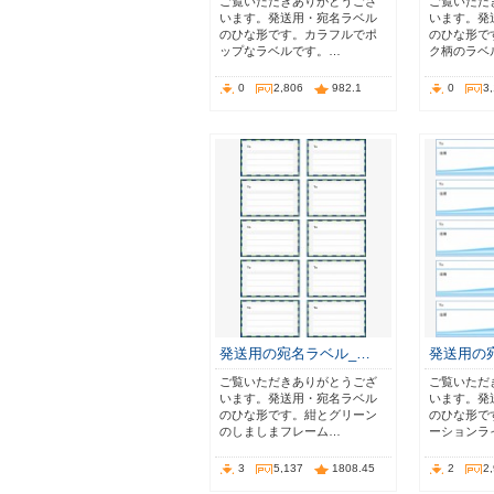
ご覧いただきありがとうござ
ご覧いただ
います。発送用・宛名ラベル
います。発
のひな形です。カラフルでポ
のひな形で
ップなラベルです。…
ク柄のラベ
0
2,806
982.1
0
3
発送用の宛名ラベル_…
発送用の
ご覧いただきありがとうござ
ご覧いただ
います。発送用・宛名ラベル
います。発
のひな形です。紺とグリーン
のひな形で
のしましまフレーム…
ーションラ
3
5,137
1808.45
2
2