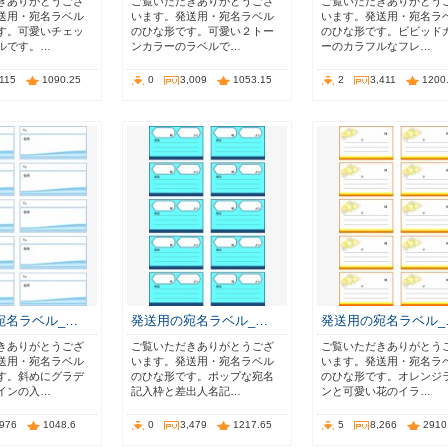
きありがとうござ
ご覧いただきありがとうござ
ご覧いただきありがとう
送用・宛名ラベル
います。発送用・宛名ラベル
います。発送用・宛名ラ
す。可愛いチェッ
のひな形です。可愛い２トー
のひな形です。ビビッド
ルです。…
ンカラーのラベルで…
ーのカラフルなフレ…
,115
1090.25
0
3,009
1053.15
2
3,411
1200
宛名ラベル_…
発送用の宛名ラベル_…
発送用の宛名ラベル_
きありがとうござ
ご覧いただきありがとうござ
ご覧いただきありがとう
送用・宛名ラベル
います。発送用・宛名ラベル
います。発送用・宛名ラ
す。斜めにグラデ
のひな形です。ポップな宛名
のひな形です。オレンジ
インの入…
記入枠と差出人名記…
ンと可愛い花のイラ…
,976
1048.6
0
3,479
1217.65
5
8,266
2910