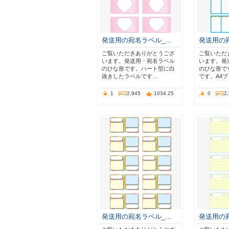
発送用の宛名ラベル_…
発送用の
ご覧いただきありがとうござ
ご覧いただ
います。発送用・宛名ラベル
います。発
のひな形です。ハート型に白
のひな形で
抜きしたラベルです…
です。A4
1
2,945
1034.25
0
2
発送用の宛名ラベル_…
発送用の