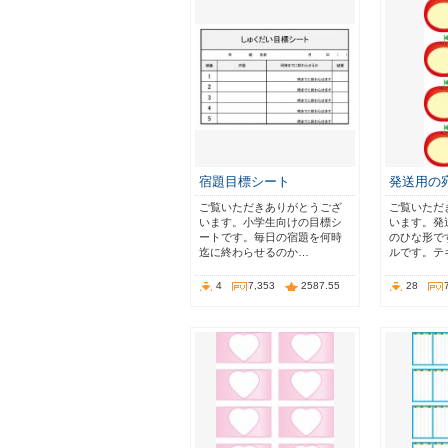
宿題目標シート
発送用の
ご覧いただきありがとうござ
ご覧いただ
います。小学生向けの目標シ
います。発
ートです。毎日の宿題を何時
のひな形で
迄に終わらせるのか…
ルです。テ
4
7,353
2587.55
28