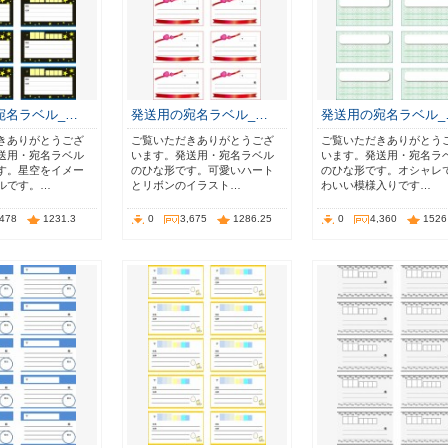
宛名ラベル_…
発送用の宛名ラベル_…
発送用の宛名ラベル_
きありがとうござ
ご覧いただきありがとうござ
ご覧いただきありがとう
送用・宛名ラベル
います。発送用・宛名ラベル
います。発送用・宛名ラ
す。星空をイメー
のひな形です。可愛いハート
のひな形です。オシャレ
ルです。…
とリボンのイラスト…
わいい模様入りです…
,478
1231.3
0
3,675
1286.25
0
4,360
1526