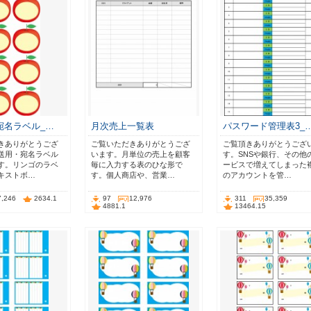
宛名ラベル_…
月次売上一覧表
パスワード管理表3_
きありがとうござ
ご覧いただきありがとうござ
ご覧頂きありがとうござ
送用・宛名ラベル
います。月単位の売上を顧客
す。SNSや銀行、その他
す。リンゴのラベ
毎に入力する表のひな形で
ービスで増えてしまった
キストボ…
す。個人商店や、営業…
のアカウントを管…
7,246
2634.1
97
12,976
311
35,359
4881.1
13464.15