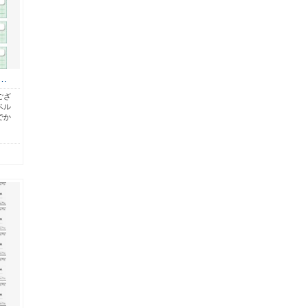
…
ござ
ベル
でか