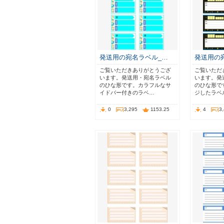
発送用の宛名ラベル_…
発送用の
ご覧いただきありがとうござ
ご覧いただ
います。発送用・宛名ラベル
います。発
のひな形です。カラフルなサ
のひな形で
イドバー付きのラベ…
ジしたラベ
0
3,295
1153.25
4
3