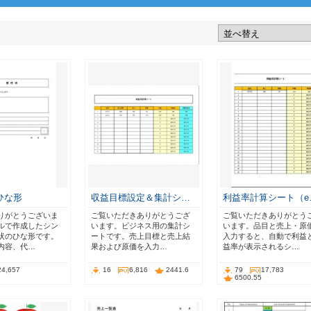
ひな形
収益目標設定＆集計シ…
利益率計算シート（e
りがとうございま
ご覧いただきありがとうござ
ご覧いただきありがとう
ルで作成したシン
います。ビジネス用の集計シ
います。品目と売上・原
状のひな形です。
ートです。売上目標と売上結
入力すると、自動で利益
内容、代…
果および原価を入力…
益率が表示されるシ…
24,657
16
6,816
2441.6
79
17,783
6500.55