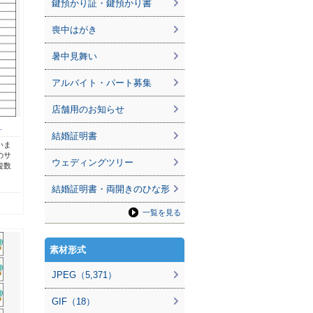
鍵預かり証・鍵預かり書
喪中はがき
暑中見舞い
アルバイト・パート募集
店舗用のお知らせ
…
結婚証明書
いま
のサ
ウェディングツリー
複数
結婚証明書・両開きのひな形
一覧を見る
素材形式
JPEG（5,371）
GIF（18）