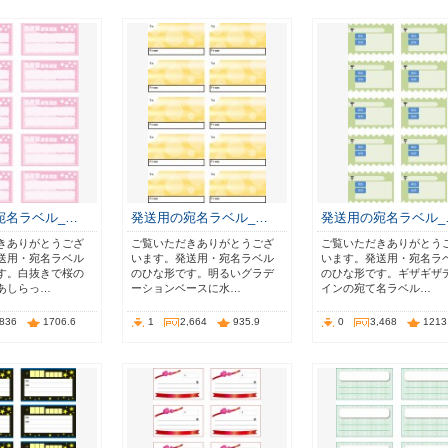
宛名ラベル_…
発送用の宛名ラベル_…
発送用の宛名ラベル_
きありがとうござ
ご覧いただきありがとうござ
ご覧いただきありがとう
送用・宛名ラベル
います。発送用・宛名ラベル
います。発送用・宛名ラ
す。白抜きで桜の
のひな形です。明るいグラデ
のひな形です。ギザギザ
あしらっ…
ーションベースに水…
インの宛て名ラベル…
,836
1706.6
1
2,664
935.9
0
3,468
1213