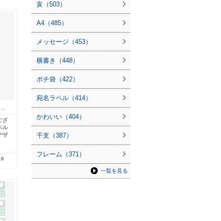
亥（503）
A4（485）
メッセージ（453）
横書き（448）
ポチ袋（422）
宛名ラベル（414）
…
かわいい（404）
ござ
ベル
デザ
干支（387）
フレーム（371）
.8
一覧を見る