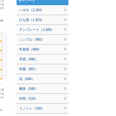
ござ
キーワード
ベル
カラ
ハガキ（2,264）
ひな形（1,923）
.85
テンプレート（1,689）
シンプル（982）
年賀状（968）
手紙（946）
和風（801）
花（694）
…
雛形（590）
ござ
ベル
ライ
封筒（518）
イノシシ（506）
.6