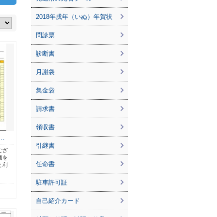
2018年戌年（いぬ）年賀状
問診票
診断書
月謝袋
集金袋
請求書
領収書
…
引継書
ござ
価を
任命書
と利
駐車許可証
自己紹介カード