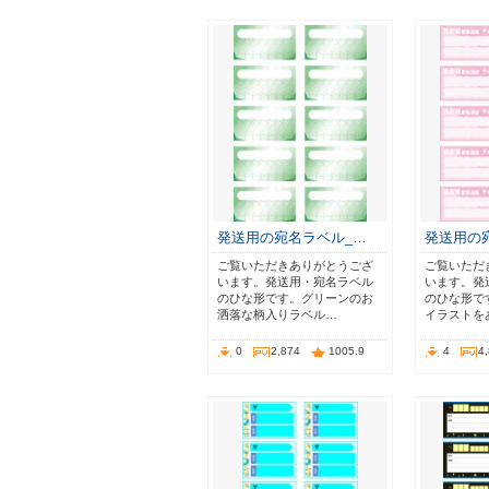
発送用の宛名ラベル_…
発送用の
ご覧いただきありがとうござ
ご覧いただ
います。発送用・宛名ラベル
います。発
のひな形です。グリーンのお
のひな形で
洒落な柄入りラベル…
イラストを
0
2,874
1005.9
4
4