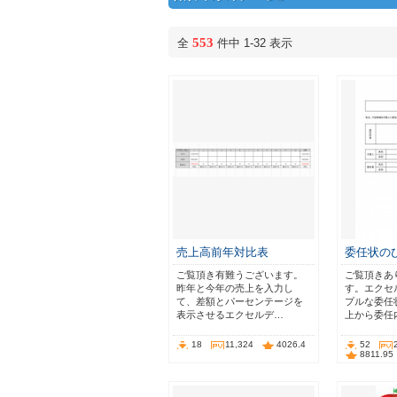
553
全
件中 1-32 表示
売上高前年対比表
委任状の
ご覧頂き有難うございます。
ご覧頂きあ
昨年と今年の売上を入力し
す。エクセ
て、差額とパーセンテージを
プルな委任
表示させるエクセルデ…
上から委任
18
11,324
4026.4
52
8811.95