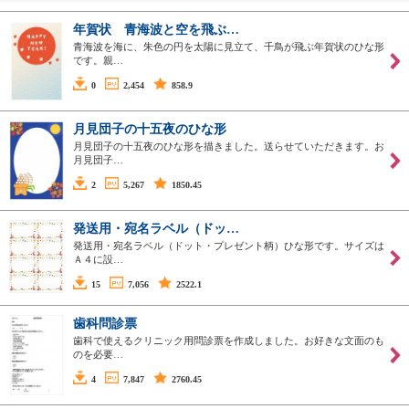
年賀状 青海波と空を飛ぶ…
青海波を海に、朱色の円を太陽に見立て、千鳥が飛ぶ年賀状のひな形
です。親…
0
2,454
858.9
月見団子の十五夜のひな形
月見団子の十五夜のひな形を描きました。送らせていただきます。お
月見団子…
2
5,267
1850.45
発送用・宛名ラベル（ドッ…
発送用・宛名ラベル（ドット・プレゼント柄）ひな形です。サイズは
Ａ４に設…
15
7,056
2522.1
歯科問診票
歯科で使えるクリニック用問診票を作成しました。お好きな文面のも
のを必要…
4
7,847
2760.45