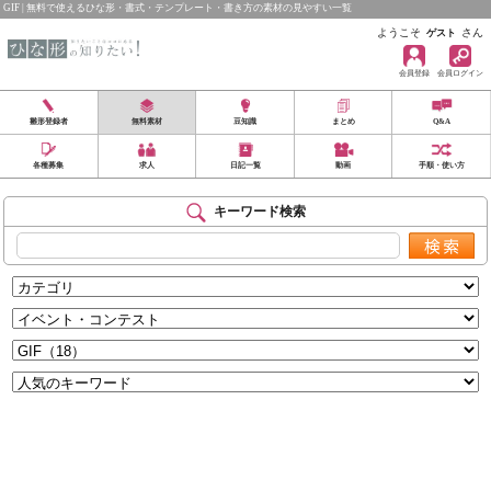
GIF | 無料で使えるひな形・書式・テンプレート・書き方の素材の見やすい一覧
ようこそ
さん
ゲスト
会員登録
会員ログイン
雛形登録者
無料素材
豆知識
まとめ
Q&A
各種募集
求人
日記一覧
動画
手順・使い方
キーワード検索