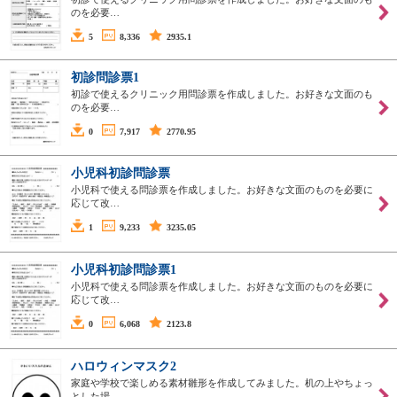
のを必要…
5
8,336
2935.1
初診問診票1
初診で使えるクリニック用問診票を作成しました。お好きな文面のも
のを必要…
0
7,917
2770.95
小児科初診問診票
小児科で使える問診票を作成しました。お好きな文面のものを必要に
応じて改…
1
9,233
3235.05
小児科初診問診票1
小児科で使える問診票を作成しました。お好きな文面のものを必要に
応じて改…
0
6,068
2123.8
ハロウィンマスク2
家庭や学校で楽しめる素材雛形を作成してみました。机の上やちょっ
とした場…