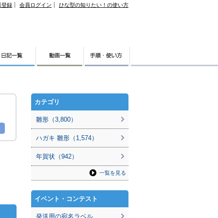
様登録
会員ログイン
ひな型の知りたい！の使い方
カテゴリ
雛形（3,800）
ハガキ 雛形（1,574）
年賀状（942）
一覧を見る
イベント・コンテスト
発送用の宛名ラベル