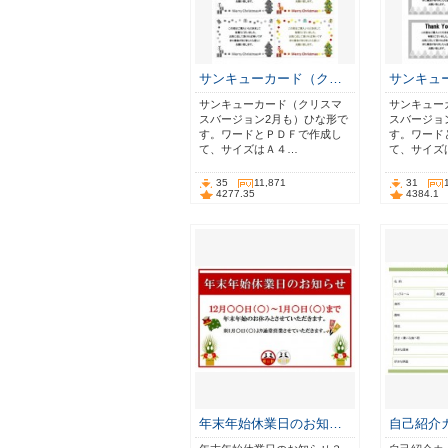
サンキューカード（ク…
サンキュ
サンキューカード（クリスマ
サンキュー
スバージョン2月も）ひな形で
スバージョ
す。ワードとＰＤＦで作成し
す。ワード
て、サイズはＡ４…
て、サイズ
35
11,871
31
4277.35
4384.1
年末年始休業日のお知…
自己紹介