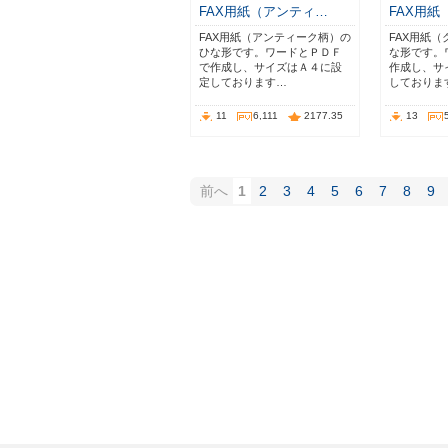
FAX用紙（アンティ…
FAX用紙
FAX用紙（アンティーク柄）の
FAX用紙
ひな形です。ワードとＰＤＦ
な形です。
で作成し、サイズはＡ４に設
作成し、サ
定しております…
しておりま
11
6,111
2177.35
13
前へ
1
2
3
4
5
6
7
8
9