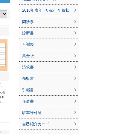
2018年戌年（いぬ）年賀状
問診票
診断書
月謝袋
集金袋
請求書
領収書
ピ…
引継書
ク柄
ＤＦ
任命書
４に
駐車許可証
自己紹介カード