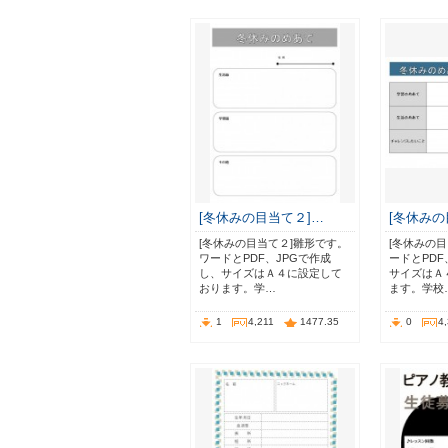
[冬休みの目当て２]…
[冬休みの
[冬休みの目当て２]雛形です。
[冬休みの
ワードとPDF、JPGで作成
ードとPDF
し、サイズはＡ４に設定して
サイズはＡ
おります。学…
ます。学校
1
4,211
1477.35
0
4