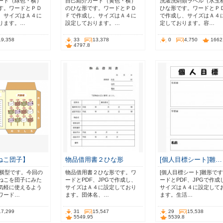
ード（緑色・横）
自己紹介カード（黄色・横）
洗濯洗剤類ラベル（水玉
す。ワードとＰＤ
のひな形です。ワードとＰＤ
ひな形です。ワードとＰ
、サイズはＡ４に
Ｆで作成し、サイズはＡ４に
で作成し、サイズはＡ４
ります。…
設定しております。…
定しております。容…
19,358
33
13,378
0
4,750
1662
4797.8
ねこ団子】
物品借用書２ひな形
[個人目標シート]雛…
の横型です。今回の
物品借用書２ひな形です。ワ
[個人目標シート]雛形で
ねこを団子にみた
ードとPDF、JPGで作成し、
ードとPDF、JPGで作成
気軽に使えるよう
サイズはＡ４に設定しており
サイズはＡ４に設定して
ワード…
ます。団体名、…
ます。生活…
17,299
31
15,547
29
15,538
5549.95
5539.8