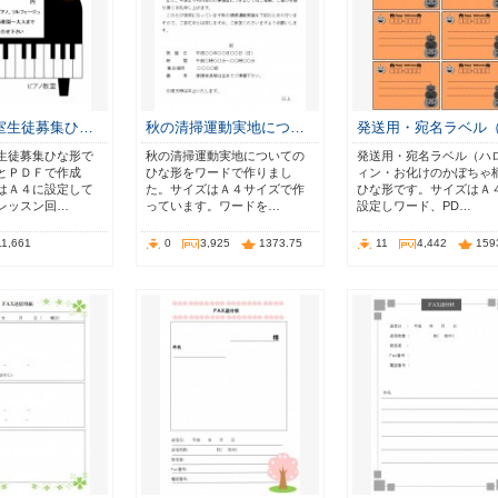
室生徒募集ひ…
秋の清掃運動実地につ…
発送用・宛名ラベル
生徒募集ひな形で
秋の清掃運動実地についての
発送用・宛名ラベル（ハ
とＰＤＦで作成
ひな形をワードで作りまし
ィン・お化けのかぼちゃ
はＡ４に設定して
た。サイズはＡ４サイズで作
ひな形です。サイズはＡ
レッスン回…
っています。ワードを…
設定しワード、PD…
11,661
0
3,925
1373.75
11
4,442
159