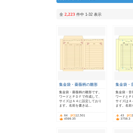
2,223
全
件中 1-32 表示
集金袋・薔薇柄の雛形
集金袋・
集金袋・薔薇柄の雛形です。
集金袋・音
ワードとＰＤＦで作成して、
ワードとＰ
サイズはＡ４に設定しており
サイズはＡ
ます。名前を書き込…
ます。名前
64
12,501
43
4599.35
3758.3