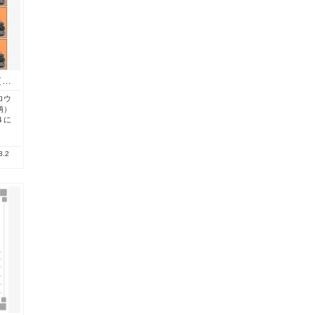
（…
ロウ
柄）
４に
3.2