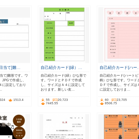
目当て]雛…
自己紹介カード(緑）…
自己紹介カード(ハー
目当て]雛形です。ワ
自己紹介カード(緑）ひな形で
自己紹介カード(ハートピ
、JPGで作成し、
す。ワードとＰＤＦで作成
柄）ひな形です。ワード
４に設定しており
し、サイズはＡ４に設定して
ＤＦで作成し、サイズは
…
おります。新しい友…
に設定しておりま…
,324
1513.4
55
20,723
60
23,705
7445.55
8506.75