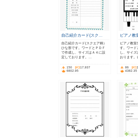
自己紹介カード(スク…
ピアノ教
自己紹介カード(スクエア柄）
ピアノ教室
ひな形です。ワードとＰＤＦ
す。ワード
で作成し、サイズはＡ４に設
し、サイズ
定しております。…
おります。
150
17,937
86
6802.95
4382.35