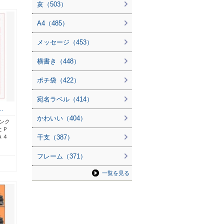
亥（503）
A4（485）
メッセージ（453）
横書き（448）
ポチ袋（422）
宛名ラベル（414）
…
かわいい（404）
ンク
とＰ
Ａ４
干支（387）
フレーム（371）
一覧を見る