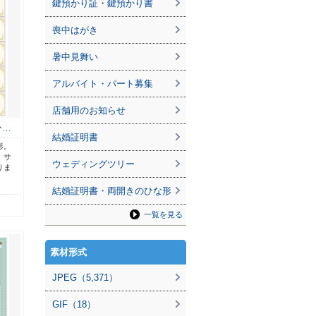
鍵預かり証・鍵預かり書
喪中はがき
暑中見舞い
アルバイト・パート募集
店舗用のお知らせ
ひ…
結婚証明書
形。
、サ
ウェディングツリー
りま
結婚証明書・両開きのひな形
一覧を見る
素材形式
JPEG（5,371）
GIF（18）