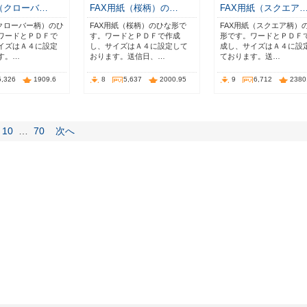
（クローバ…
FAX用紙（桜柄）の…
FAX用紙（スクエア
（クローバー柄）のひ
FAX用紙（桜柄）のひな形で
FAX用紙（スクエア柄）
ワードとＰＤＦで
す。ワードとＰＤＦで作成
形です。ワードとＰＤＦ
イズはＡ４に設定
し、サイズはＡ４に設定して
成し、サイズはＡ４に設
す。…
おります。送信日、…
ております。送…
5,326
1909.6
8
5,637
2000.95
9
6,712
2380
10
…
70
次へ