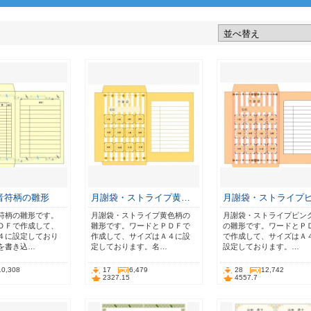
音符柄の雛形
月謝袋・ストライプ黄…
月謝袋・ストライプ
符柄の雛形です。
月謝袋・ストライプ黄色柄の
月謝袋・ストライプピン
ＤＦで作成して、
雛形です。ワードとＰＤＦで
の雛形です。ワードとＰ
４に設定しており
作成して、サイズはＡ４に設
で作成して、サイズはＡ
を書き込…
定しております。名…
設定しております。…
10,308
17
6,479
28
12,742
2327.15
4557.7