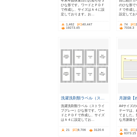
年末年始休業日のお知らせ３
自己紹介カ
ひな形です。ワードとＰＤＦ
のひな形で
で作成し、サイズはＡ４に設
Ｆで作成し
定しております。お…
設定してお
1,462
40,447
74
19273.45
7034.3
洗濯洗剤類ラベル（ス…
月謝袋【
洗濯洗剤類ラベル（ストライ
A4サイズ
プグレー）ひな形です。ワー
テーマは、
ドとＰＤＦで作成し、サイズ
てました。
はＡ４に設定してお…
な月謝袋を
21
8,706
3120.6
91
6373.15