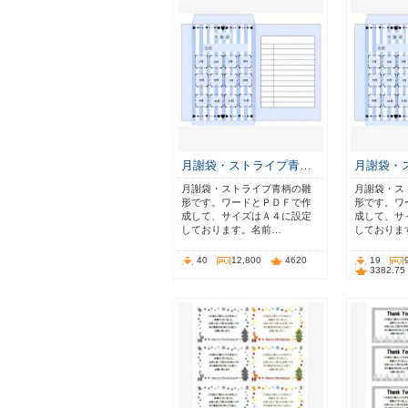
月謝袋・ストライプ青…
月謝袋・
月謝袋・ストライプ青柄の雛
月謝袋・ス
形です。ワードとＰＤＦで作
形です。ワ
成して、サイズはＡ４に設定
成して、サ
しております。名前…
しておりま
40
12,800
4620
19
3382.75