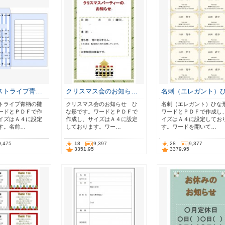
ストライプ青…
クリスマス会のお知ら…
名刺（エレガント）
トライプ青柄の雛
クリスマス会のお知らせ ひ
名刺（エレガント）ひな
ードとＰＤＦで作
な形です。ワードとＰＤＦで
ワードとＰＤＦで作成し
イズはＡ４に設定
作成し、サイズはＡ４に設定
イズはＡ４に設定してお
す。名前…
しております。ワー…
す。ワードを開いて…
9,475
18
9,397
28
9,377
3351.95
3379.95