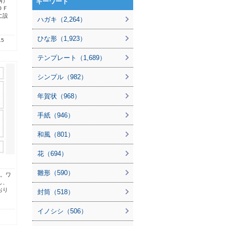
柄）
キーワード
ＤＦ
に設
ハガキ（2,264）
ひな形（1,923）
.5
テンプレート（1,689）
シンプル（982）
年賀状（968）
手紙（946）
和風（801）
花（694）
雛形（590）
す。ワ
し、
おり
封筒（518）
イノシシ（506）