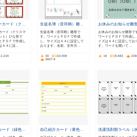
ーカード（ク…
生徒名簿（音符柄）雛…
お休みのお知らせ雛
カード（クリスマ
生徒名簿（音符柄）雛形で
お休みのお知らせ雛形で
ン１）ひな形で
す。ワードとＰＤＦで作成
ワードとＰＤＦで作成し
とＰＤＦで作成し
し、サイズはＡ４に設定して
イズはＡ４に設定してお
はＡ４に設…
おります。名前、生年月…
す。ワードを開いて…
12,216
30
10,008
16
6,682
239
3607.8
カード（緑色…
自己紹介カード（黄色…
洗濯洗剤類ラベル（