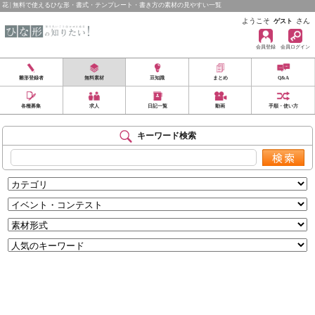
花 | 無料で使えるひな形・書式・テンプレート・書き方の素材の見やすい一覧
ようこそ
さん
ゲスト
会員登録
会員ログイン
雛形登録者
無料素材
豆知識
まとめ
Q&A
各種募集
求人
日記一覧
動画
手順・使い方
キーワード検索