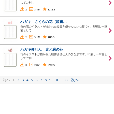
してご利…
2
3,444
1212.4
ハガキ さくらの花（縦書…
桜の花のイラストが描かれた縦書き便せんのひな形です。印刷し一筆
箋として…
2
3,178
1119.3
ハガキ便せん 赤と緑の花
花のイラストが描かれた縦書き便せんのひな形です。印刷し一筆箋と
してご利…
0
2,855
999.25
前へ
1
2
3
4
5
6
7
8
9
10
…
22
次へ