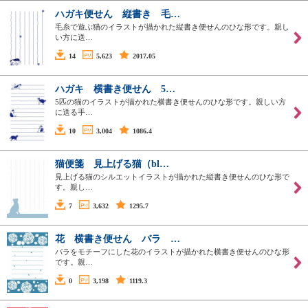
ハガキ便せん 縦書き 毛…
毛糸で遊ぶ猫のイラストが描かれた縦書き便せんのひな形です。親し
い方に送…
14
5,623
2017.05
ハガキ 横書き便せん 5…
5匹の猫のイラストが描かれた横書き便せんのひな形です。親しい方
に送る手…
10
3,004
1086.4
猫便箋 見上げる猫（bl…
見上げる猫のシルエットイラストが描かれた縦書き便せんのひな形で
す。親し…
7
3,632
1295.7
花 横書き便せん バラ …
バラをモチーフにした花のイラストが描かれた横書き便せんのひな形
です。親…
0
3,198
1119.3