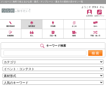
メッセージ | 無料で使えるひな形・書式・テンプレート・書き方の素材の見やすい一覧
ようこそ
さん
ゲスト
会員登録
会員ログイン
雛形登録者
無料素材
豆知識
まとめ
Q&A
各種募集
求人
日記一覧
動画
手順・使い方
キーワード検索