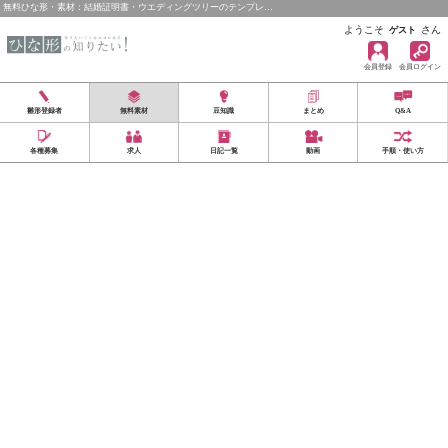
無料ひな形・素材：結婚証明書・ウエディングツリーのテンプレ…
ようこそ
さん
ゲスト
会員登録
会員ログイン
雛形登録者
無料素材
豆知識
まとめ
Q&A
各種募集
求人
日記一覧
動画
手順・使い方