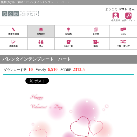
無料ひな形・素材：バレンタインテンプレート ハート
ようこそ
さん
ゲスト
会員登録
会員ログイン
雛形登録者
無料素材
豆知識
まとめ
Q&A
各種募集
求人
日記一覧
動画
手順・使い方
バレンタインテンプレート ハート
10
6,510
2313.5
ダウンロード数
View数
SCORE