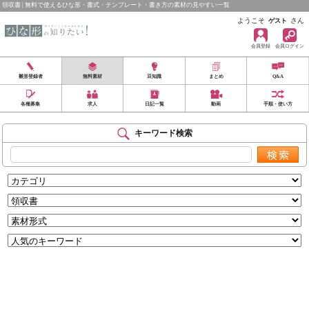
領収書 | 無料で使えるひな形・書式・テンプレート・書き方の素材の見やすい一覧
ようこそ
さん
ゲスト
会員登録
会員ログイン
雛形登録者
無料素材
豆知識
まとめ
Q&A
各種募集
求人
日記一覧
動画
手順・使い方
キーワード検索