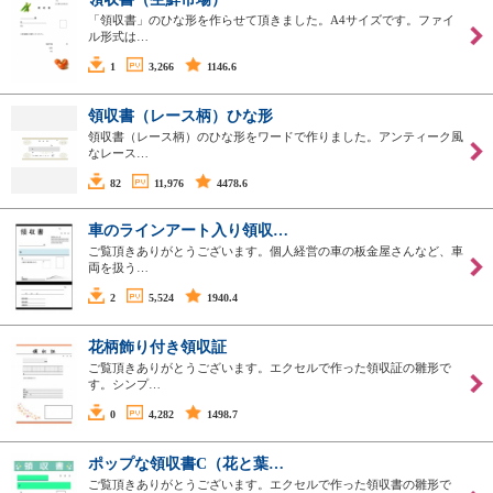
「領収書」のひな形を作らせて頂きました。A4サイズです。ファイ
ル形式は…
1
3,266
1146.6
領収書（レース柄）ひな形
領収書（レース柄）のひな形をワードで作りました。アンティーク風
なレース…
82
11,976
4478.6
車のラインアート入り領収…
ご覧頂きありがとうございます。個人経営の車の板金屋さんなど、車
両を扱う…
2
5,524
1940.4
花柄飾り付き領収証
ご覧頂きありがとうございます。エクセルで作った領収証の雛形で
す。シンプ…
0
4,282
1498.7
ポップな領収書C（花と葉…
ご覧頂きありがとうございます。エクセルで作った領収書の雛形で