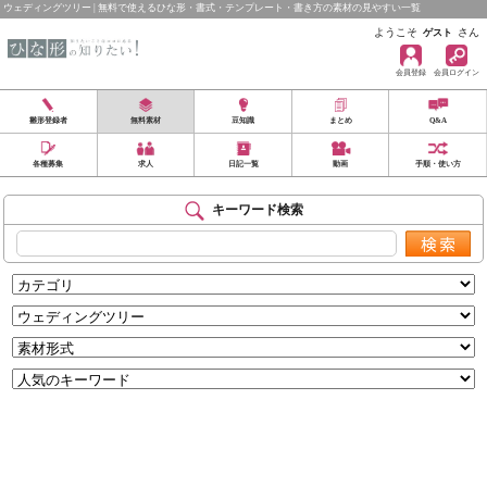
ウェディングツリー | 無料で使えるひな形・書式・テンプレート・書き方の素材の見やすい一覧
ようこそ
さん
ゲスト
会員登録
会員ログイン
雛形登録者
無料素材
豆知識
まとめ
Q&A
各種募集
求人
日記一覧
動画
手順・使い方
キーワード検索