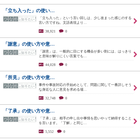
「立ち入った」の使い…
「立ち入った」という言い回しは、少し改まった感じのする
言い方ですね。文語表現より…
38,921
0
「謝意」の使い方や意…
「謝意」は、一般的に目にする機会が多い割には、はっきり
と意味が解りにくい言葉でも…
44,028
0
「所見」の使い方や意…
事件や事故対応の手始めとして、問題に関して一番詳しそう
な身近な人に意見を求める場…
32,748
0
「了承」の使い方や意…
「了承」は、相手の申し出や事情を思いやって納得すること
を言います。「了解」と同じ…
5,552
0