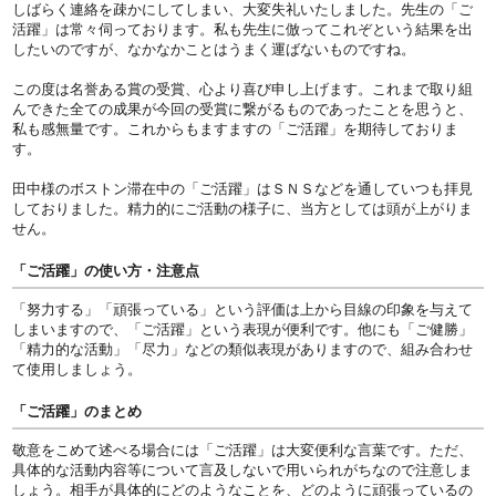
しばらく連絡を疎かにしてしまい、大変失礼いたしました。先生の「ご
活躍」は常々伺っております。私も先生に倣ってこれぞという結果を出
したいのですが、なかなかことはうまく運ばないものですね。
この度は名誉ある賞の受賞、心より喜び申し上げます。これまで取り組
んできた全ての成果が今回の受賞に繋がるものであったことを思うと、
私も感無量です。これからもますますの「ご活躍」を期待しておりま
す。
田中様のボストン滞在中の「ご活躍」はＳＮＳなどを通していつも拝見
しておりました。精力的にご活動の様子に、当方としては頭が上がりま
せん。
「ご活躍」の使い方・注意点
「努力する」「頑張っている」という評価は上から目線の印象を与えて
しまいますので、「ご活躍」という表現が便利です。他にも「ご健勝」
「精力的な活動」「尽力」などの類似表現がありますので、組み合わせ
て使用しましょう。
「ご活躍」のまとめ
敬意をこめて述べる場合には「ご活躍」は大変便利な言葉です。ただ、
具体的な活動内容等について言及しないで用いられがちなので注意しま
しょう。相手が具体的にどのようなことを、どのように頑張っているの