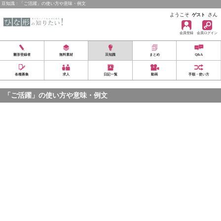
豆知識：「ご活躍」の使い方や意味・例文
ようこそ
さん
ゲスト
会員登録
会員ログイン
雛形登録者
無料素材
豆知識
まとめ
Q&A
各種募集
求人
日記一覧
動画
手順・使い方
「ご活躍」の使い方や意味・例文