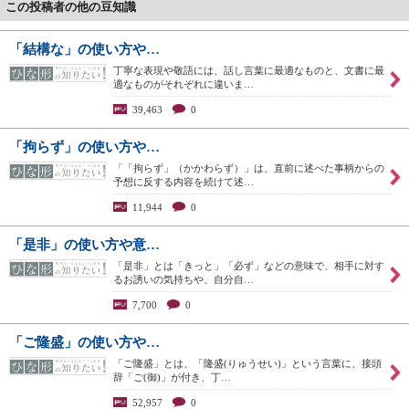
この投稿者の他の豆知識
「結構な」の使い方や…
丁寧な表現や敬語には、話し言葉に最適なものと、文書に最
適なものがそれぞれに違いま…
39,463
0
「拘らず」の使い方や…
「「拘らず」（かかわらず）」は、直前に述べた事柄からの
予想に反する内容を続けて述…
11,944
0
「是非」の使い方や意…
「是非」とは「きっと」「必ず」などの意味で、相手に対す
るお誘いの気持ちや、自分自…
7,700
0
「ご隆盛」の使い方や…
「ご隆盛」とは、「隆盛(りゅうせい)」という言葉に、接頭
辞「ご(御)」が付き、丁…
52,957
0