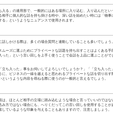
ち入る」の連用形で、一般的にはある場所に入り込む、入り込んだとい
る相手に個人的な話を持ち掛ける時や、深い話を始めたい時には「物事
する」というようなニュアンスで使用されます。
に話しかける際は、多くの場合質問と連動していることも多いでしょう
スムーズに運ぶためにプライベートな話題を持ち出すことはよくある手
入った」という言い回しを上手く使うことで会話を上品に運ぶことがで
「立ち入った」事をお伺いしてよろしいでしょうか？」「「立ち入った
うに、ビジネスの一線を越えると思われるプライベートな話を切り出す
いというような内容を尋ねる際に使うのが一般的と言えるでしょう。
面は、ほとんど相手の立場に踏み込むような場合と言っていいのではな
込み方ではない場合にも、へりくだってこの言い回しを使用することが
索しているような印象を与えることもありますので、注意しましょう。