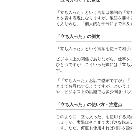
「立ち入った」の意味
「立ち入った」という言葉は動詞の「立
とを表す表現になりますが、敬語を要す
く入り込む」「個人的な部分にまで言及
「立ち入った」の例文
「立ち入った」という言葉を使って相手
ビジネス上の関係でありながら、仕事を
ひとつですが、こういった際には「立ち
す。
「「立ち入った」お話で恐縮ですが」「
とまでお尋ねするようですが」というよ
や、ビジネス上の話題でも多少聞きづら
「立ち入った」の使い方・注意点
このように「立ち入った」を使用する局
しょうか。実際はそこまで大げさな踏み
ます。ただ、何度も使用すれば相手を詮