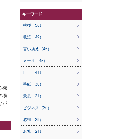
キーワード
挨拶（56）
敬語（49）
言い換え（46）
メール（45）
目上（44）
手紙（36）
う機
の場
意思（31）
なが
ビジネス（30）
感謝（28）
お礼（24）