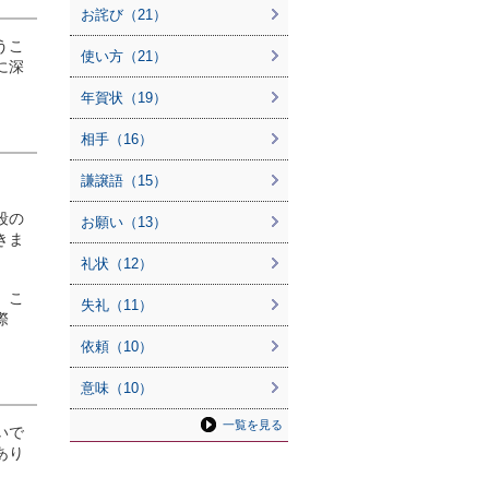
お詫び（21）
うこ
使い方（21）
に深
年賀状（19）
相手（16）
。
謙譲語（15）
段の
お願い（13）
きま
礼状（12）
」こ
失礼（11）
際
依頼（10）
意味（10）
一覧を見る
いで
あり