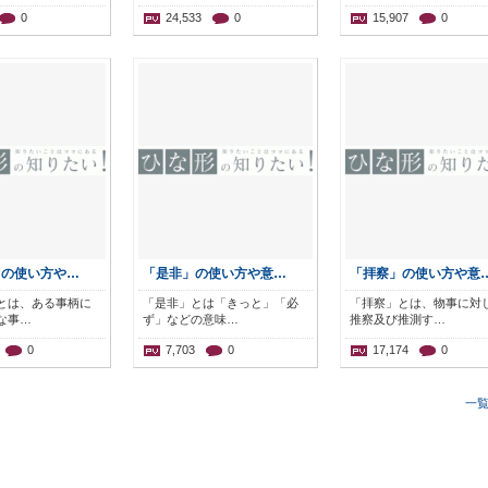
0
24,533
0
15,907
0
」の使い方や…
「是非」の使い方や意…
「拝察」の使い方や意
とは、ある事柄に
「是非」とは「きっと」「必
「拝察」とは、物事に対
な事…
ず」などの意味…
推察及び推測す…
0
7,703
0
17,174
0
一