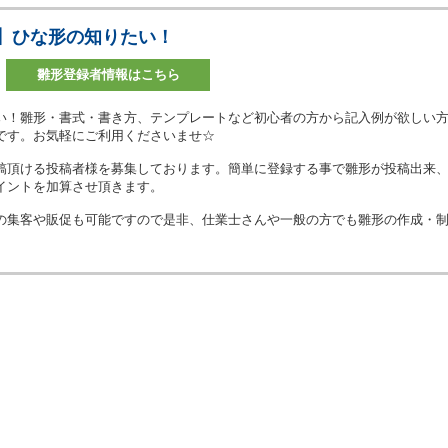
】ひな形の知りたい！
雛形登録者情報はこちら
い！雛形・書式・書き方、テンプレートなど初心者の方から記入例が欲しい
です。お気軽にご利用くださいませ☆
稿頂ける投稿者様を募集しております。簡単に登録する事で雛形が投稿出来
イントを加算させ頂きます。
の集客や販促も可能ですので是非、仕業士さんや一般の方でも雛形の作成・