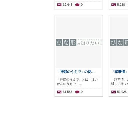
39,443
0
5,230
「拝顔のうえで」の使…
「諸事情
「拝顔のうえで」とは「はい
「諸事情」
がんのうえで」…
対して様々
31,587
0
51,926