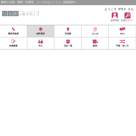
無料ひな形・素材：年賀状 シンプルなイノシシ（謹賀新年）
ようこそ
さん
ゲスト
会員登録
会員ログイン
雛形登録者
無料素材
豆知識
まとめ
Q&A
各種募集
求人
日記一覧
動画
手順・使い方