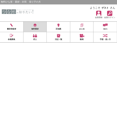
無料ひな形・素材：封筒 張り子の犬
ようこそ
さん
ゲスト
会員登録
会員ログイン
雛形登録者
無料素材
豆知識
まとめ
Q&A
各種募集
求人
日記一覧
動画
手順・使い方