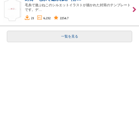
毛糸で遊ぶねこのシルエットイラストが描かれた封筒のテンプレート
です。デ…
21
6,232
2254.7
一覧を見る