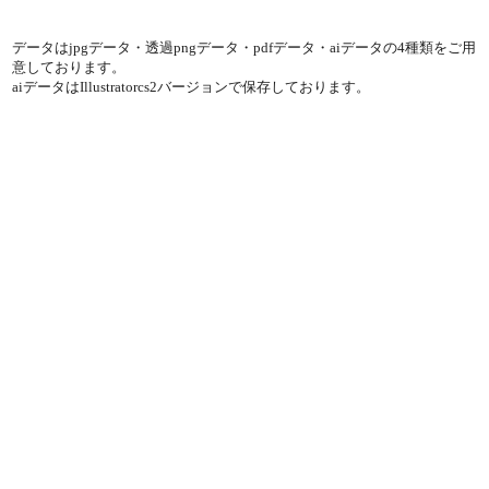
データはjpgデータ・透過pngデータ・pdfデータ・aiデータの4種類をご用
意しております。
aiデータはIllustratorcs2バージョンで保存しております。