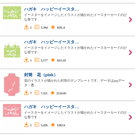
ハガキ ハッピーイースタ…
イースターをイメージしたイラストが描かれたイースターカードのひ
な形です…
1
3,394
1191.4
ハガキ ハッピーイースタ…
イースターをイメージしたイラストが描かれたイースターカードのひ
な形です…
1
3,177
1115.45
封筒 花（pink）
花のイラストが描かれた封筒のテンプレートです。データはjpgデー
タ・透…
7
7,113
2514.05
ハガキ ハッピーイースタ…
イースターをイメージしたイラストが描かれたイースターカードのひ
な形です…
1
3,426
1202.6