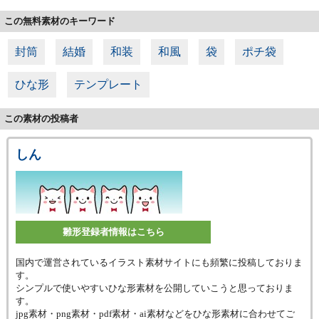
この無料素材のキーワード
封筒
結婚
和装
和風
袋
ポチ袋
ひな形
テンプレート
この素材の投稿者
しん
雛形登録者情報はこちら
国内で運営されているイラスト素材サイトにも頻繁に投稿しておりま
す。
シンプルで使いやすいひな形素材を公開していこうと思っておりま
す。
jpg素材・png素材・pdf素材・ai素材などをひな形素材に合わせてご