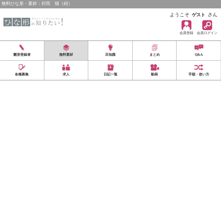
無料ひな形・素材：封筒 猫（紺）
ようこそ
さん
ゲスト
会員登録
会員ログイン
雛形登録者
無料素材
豆知識
まとめ
Q&A
各種募集
求人
日記一覧
動画
手順・使い方