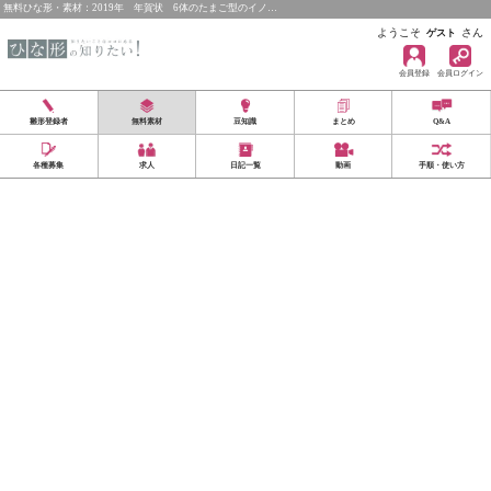
無料ひな形・素材：2019年 年賀状 6体のたまご型のイノ…
ようこそ
さん
ゲスト
会員登録
会員ログイン
雛形登録者
無料素材
豆知識
まとめ
Q&A
各種募集
求人
日記一覧
動画
手順・使い方