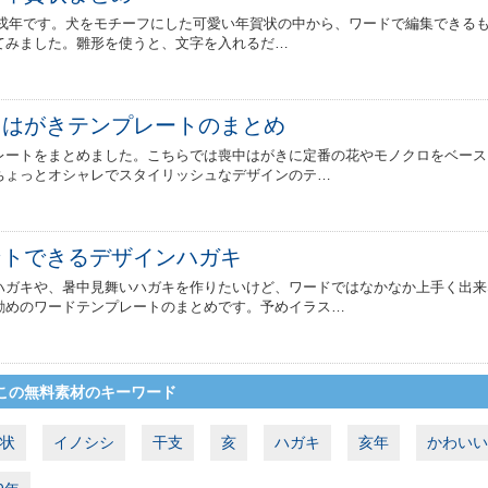
）は戌年です。犬をモチーフにした可愛い年賀状の中から、ワードで編集できる
てみました。雛形を使うと、文字を入れるだ…
中はがきテンプレートのまとめ
レートをまとめました。こちらでは喪中はがきに定番の花やモノクロをベース
ちょっとオシャレでスタイリッシュなデザインのテ…
ントできるデザインハガキ
ハガキや、暑中見舞いハガキを作りたいけど、ワードではなかなか上手く出来
勧めのワードテンプレートのまとめです。予めイラス…
この無料素材のキーワード
状
イノシシ
干支
亥
ハガキ
亥年
かわいい