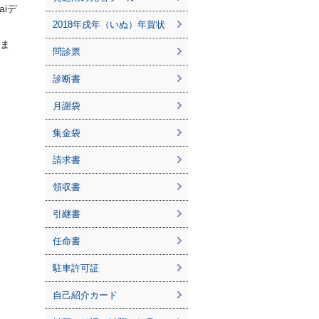
aiデ
2018年戌年（いぬ）年賀状
りま
問診票
診断書
月謝袋
集金袋
請求書
領収書
引継書
任命書
駐車許可証
自己紹介カード