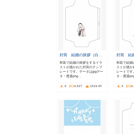
封筒 結婚の挨拶（白…
封筒 結
和装で結婚の挨拶をするイラ
和装で結婚
ストが描かれた封筒のテンプ
ストが描か
レートです。データはjpgデー
レートです。
タ・透過png…
タ・透過pn
0
4,627
1619.45
3
4