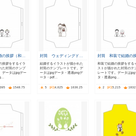
婚の挨拶（和…
封筒 ウェディングド…
封筒 和装で結婚の
の挨拶をするイラ
結婚するイラストが描かれた
和装で結婚の挨拶をする
れた封筒のテンプ
封筒のテンプレートです。デ
ストが描かれた封筒のテ
データはjpgデー
ータはjpgデータ・透過pngデ
レートです。データはjpg
g…
ータ・pdf…
タ・透過png…
,395
1548.75
5
4,625
1636.25
2
5,215
1832