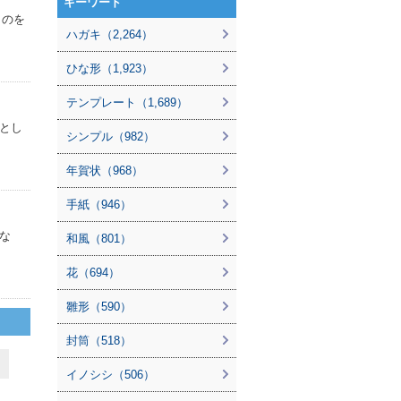
キーワード
ものを
ハガキ（2,264）
ひな形（1,923）
テンプレート（1,689）
とし
シンプル（982）
年賀状（968）
手紙（946）
な
和風（801）
花（694）
雛形（590）
封筒（518）
イノシシ（506）