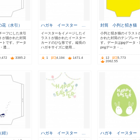
の花（水引）
ハガキ イースター …
封筒 小判と招き猫
チーフにした水引
イースターをイメージしたイ
小判と招き猫のイラスト
トが描かれた封筒
ラストが描かれたイースター
かれた封筒のテンプレー
ートです。データ
カードのひな形です。縦長の
す。データはjpgデータ・
タ・透…
ハガキサイズに使用…
pngデータ・…
9,472
3385.2
1
4,194
1471.4
12
5,773
2062.55
（紺）
ハガキ イースター …
ハガキ イースター