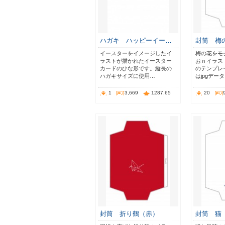
ハガキ ハッピーイー…
封筒 梅
イースターをイメージしたイ
梅の花をモ
ラストが描かれたイースター
おｎイラス
カードのひな形です。縦長の
のテンプレ
ハガキサイズに使用…
はjpgデー
1
3,669
1287.65
20
封筒 折り鶴（赤）
封筒 猫