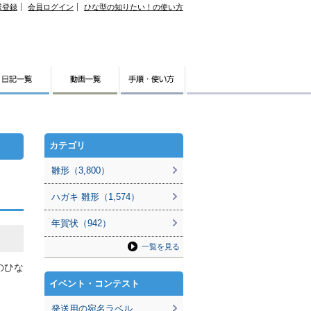
様登録
会員ログイン
ひな型の知りたい！の使い方
カテゴリ
雛形（3,800）
ハガキ 雛形（1,574）
年賀状（942）
一覧を見る
のひな
イベント・コンテスト
発送用の宛名ラベル