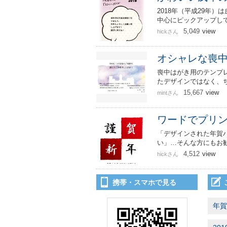
2018年（平成29年
中心にピックアップし
5,049
view
hickさん
オシャレな喪
喪中はがき用のテンプ
たデザインではなく、
15,667
view
mintさん
ワードでプリ
「デザインされた年賀
い」…そんな方にもお
4,512
view
hickさん
携帯・スマホで見る
年賀