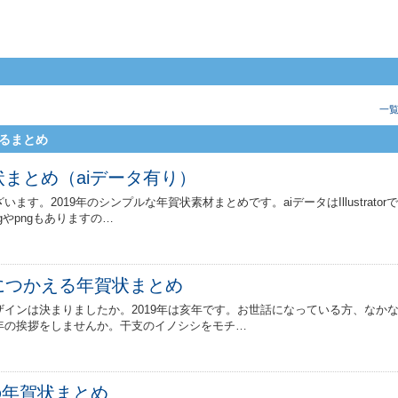
一
るまとめ
状まとめ（aiデータ有り）
ます。2019年のシンプルな年賀状素材まとめです。aiデータはIllustrator
gやpngもありますの…
年につかえる年賀状まとめ
インは決まりましたか。2019年は亥年です。お世話になっている方、なか
年の挨拶をしませんか。干支のイノシシをモチ…
の年賀状まとめ