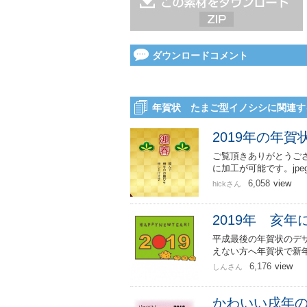
ダウンロードコメント
年賀状 たまご型イノシシに関連す
2019年の年賀
ご覧頂きありがとうござい
に加工が可能です。jpe
6,058
view
hickさん
2019年 亥
平成最後の年賀状のデザ
えない方へ年賀状で新
6,176
view
しんさん
かわいい戌年