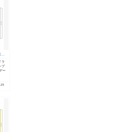
挨…
イラ
ンプ
デー
.25