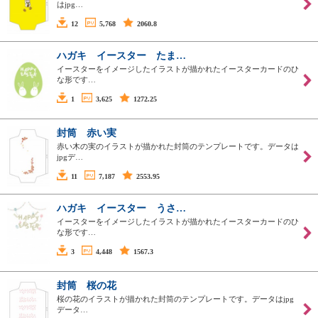
はjpg…
12
5,768
2060.8
ハガキ イースター たま…
イースターをイメージしたイラストが描かれたイースターカードのひ
な形です…
1
3,625
1272.25
封筒 赤い実
赤い木の実のイラストが描かれた封筒のテンプレートです。データは
jpgデ…
11
7,187
2553.95
ハガキ イースター うさ…
イースターをイメージしたイラストが描かれたイースターカードのひ
な形です…
3
4,448
1567.3
封筒 桜の花
桜の花のイラストが描かれた封筒のテンプレートです。データはjpg
データ…