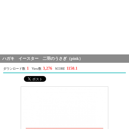
ハガキ イースター 二羽のうさぎ（pink）
1
3,276
1150.1
ダウンロード数
View数
SCORE