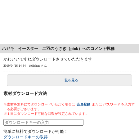
ハガキ イースター 二羽のうさぎ（pink）へのコメント投稿
かわいいですねダウンロードさせていただきます
2019/04/16 14:34
dedichan さん
一覧を見る
素材ダウンロード方法
※素材を無料にてダウンロードいただく場合は
会員登録
または
パスワード
を入力す
る必要がございます。
※１日にダウンロード可能な回数が設定されています。
簡単に無料でダウンロードが可能！
ダウンロードキーの取得