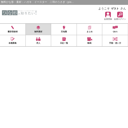
無料ひな形・素材：ハガキ イースター 二羽のうさぎ（pin…
ようこそ
さん
ゲスト
会員登録
会員ログイン
雛形登録者
無料素材
豆知識
まとめ
Q&A
各種募集
求人
日記一覧
動画
手順・使い方