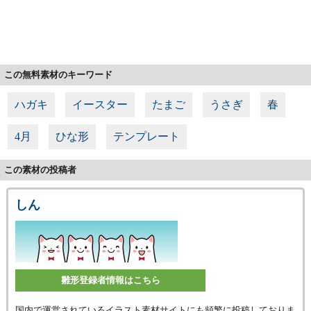
この無料素材のキーワード
ハガキ
イースター
たまご
うさぎ
春
4月
ひな形
テンプレート
この素材の投稿者
しん
雛形登録者情報はこちら
国内で運営されているイラスト素材サイトにも頻繁に投稿しておりま