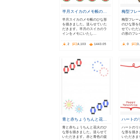
半月スイカのメモ帳の…
梅型フレ
半月スイカのメモ帳のひな形
梅型フレー
を描きました。送らせていた
のひな形を
だきます。半月のスイカのラ
せていただ
インをメモにいたし…
の形のフレ
2
4,103
1443.05
0
3
青と赤ちょうちんと花…
ハートの
青と赤ちょうちんと花火のひ
ハートのリ
な形を描きました。送らせて
な形を描き
いただきます。赤と青色の提
いただきま