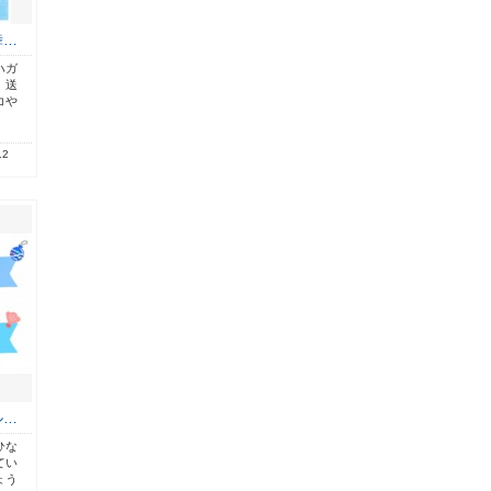
舞…
ハガ
。送
コや
.2
ル…
ひな
てい
ょう