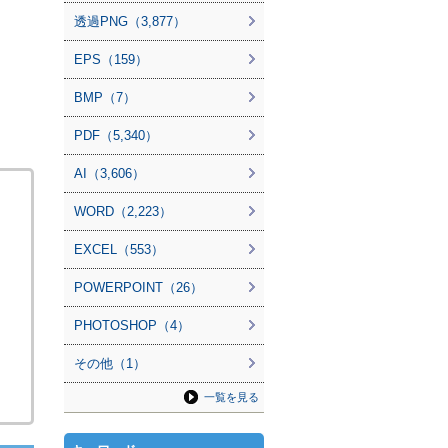
透過PNG（3,877）
EPS（159）
BMP（7）
PDF（5,340）
AI（3,606）
WORD（2,223）
EXCEL（553）
POWERPOINT（26）
PHOTOSHOP（4）
その他（1）
一覧を見る