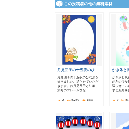
この投稿者の他の無料素材
月見団子の十五夜のひ…
かき氷と
月見団子の十五夜のひな形を
かき氷と風
描きました。送らせていただ
がきのひな
きます。お月見団子と紅葉、
送らせてい
満月のフレームひな…
氷と風鈴を
2
5,260
1848
0
5