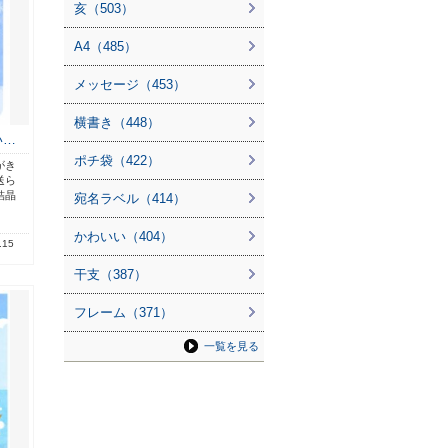
亥（503）
A4（485）
メッセージ（453）
横書き（448）
い…
ポチ袋（422）
がき
送ら
結晶
宛名ラベル（414）
かわいい（404）
.15
干支（387）
フレーム（371）
一覧を見る