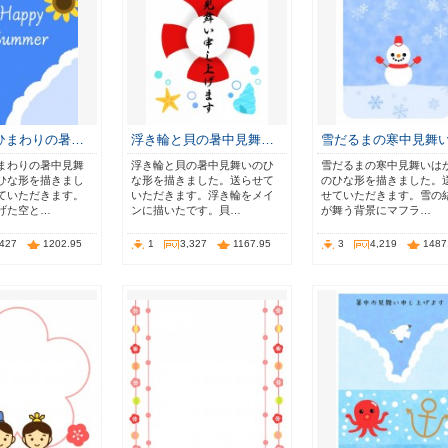
ひまわりの暑…
浮き輪と貝の暑中見舞…
雪だるまの寒中見舞
まわりの暑中見舞
浮き輪と貝の暑中見舞いのひ
雪だるまの寒中見舞いは
ひな形を描きまし
な形を描きました。送らせて
のひな形を描きました。
ていただきます。
いただきます。浮き輪をメイ
せていただきます。雪の
げた空と…
ンに描いたです。貝…
が舞う背景にマフラ…
,427
1202.95
1
3,327
1167.95
3
4,219
1487