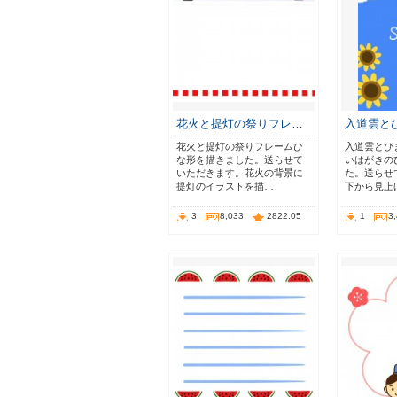
花火と提灯の祭りフレ…
入道雲と
花火と提灯の祭りフレームひ
入道雲とひ
な形を描きました。送らせて
いはがきの
いただきます。花火の背景に
た。送らせ
提灯のイラストを描…
下から見上
3
8,033
2822.05
1
3