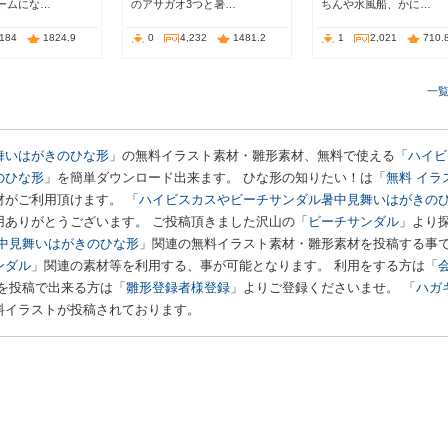
ームにな…
のアサガオ3つと暑…
ちんや水風船、かに…
,184
1824.9
0
4,232
1481.2
1
2,021
710.
一
舞いはがきのひな形
」の無料イラスト素材・雛形素材、無料で使える「
ハイビ
のひな形
」を簡単ダウンロード出来ます。 ひな形の知りたい！は「
無料 イラ
がご利用頂けます。 「
ハイビスカスやビーチサンダル暑中見舞いはがきの
用ありがとうございます。 ご投稿頂きました沢山の「
ビーチサンダル
」より
中見舞いはがきのひな形
」関連の無料イラスト素材・雛形素材を投稿する事
ンダル
」関連の素材等を利用する、事が可能となります。 利用をする方は「
を投稿で出来る方は「
雛形登録者様登録
」よりご登録くださいませ。 「
ハガ
料イラストが投稿されております。