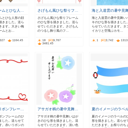
ームとひな人…
さげもん風ひな祭りフ…
海と入道雲の暑中見
ムとひな人形の顔
さげもん風ひな祭りフレーム
海と入道雲の暑中見舞い
描きました。送ら
のひな形を描きました。送ら
キのひな形を描きました
きます。大きい梅
せていただきます。さげもん
らせていただきます。タ
ームとお…
のつるし飾り風のフ…
イカリと空飛ぶカモ…
,327
1164.45
18
9,767
1
3,742
1313
3481.45
リボンフレー…
アサガオ柄の暑中見舞…
夏のイメージのラベ
ボンフレームのひ
アサガオ柄の暑中見舞いはが
夏のイメージのラベルの
ました。送らせて
きのひな形を描きました。送
形を描きました。送らせ
す。赤いリボンの
らせていただきます。淡い色
ただきます。お祭りのち