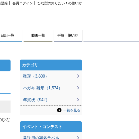
様登録
会員ログイン
ひな型の知りたい！の使い方
カテゴリ
雛形（3,800）
ハガキ 雛形（1,574）
年賀状（942）
一覧を見る
のひな
イベント・コンテスト
発送用の宛名ラベル