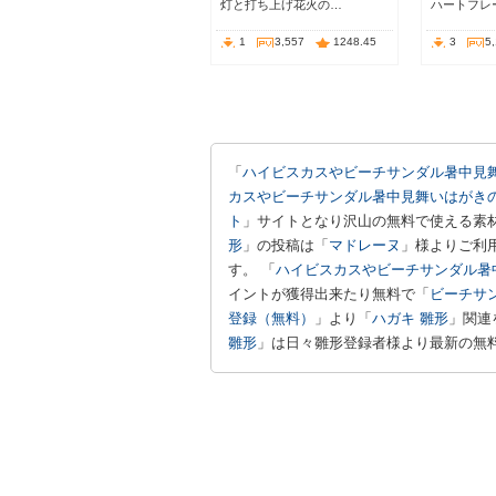
灯と打ち上げ花火の…
ハートフレ
1
3,557
1248.45
3
5
「
ハイビスカスやビーチサンダル暑中見
カスやビーチサンダル暑中見舞いはがき
ト
」サイトとなり沢山の無料で使える素材
形
」の投稿は「
マドレーヌ
」様よりご利
す。 「
ハイビスカスやビーチサンダル暑
イントが獲得出来たり無料で「
ビーチサ
登録（無料）
」より「
ハガキ 雛形
」関連
雛形
」は日々雛形登録者様より最新の無