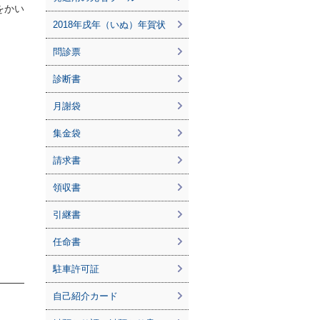
をかい
2018年戌年（いぬ）年賀状
問診票
診断書
月謝袋
集金袋
請求書
領収書
引継書
任命書
駐車許可証
自己紹介カード