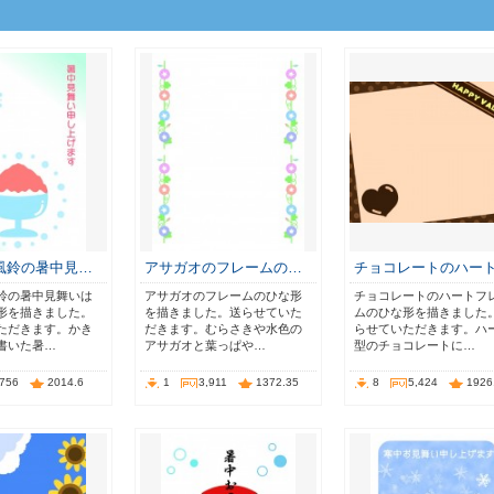
風鈴の暑中見…
アサガオのフレームの…
チョコレートのハー
鈴の暑中見舞いは
アサガオのフレームのひな形
チョコレートのハートフ
形を描きました。
を描きました。送らせていた
ムのひな形を描きました
ただきます。かき
だきます。むらさきや水色の
らせていただきます。ハ
書いた暑…
アサガオと葉っぱや…
型のチョコレートに…
,756
2014.6
1
3,911
1372.35
8
5,424
1926