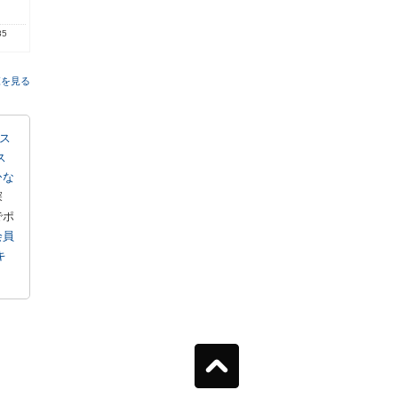
85
覧を見る
ス
ス
ひな
探
でポ
会員
キ