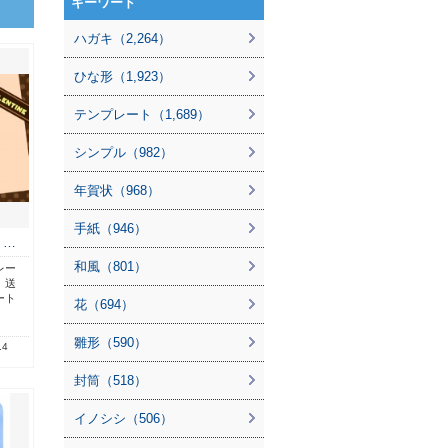
キーワード
ハガキ（2,264）
ひな形（1,923）
テンプレート（1,689）
シンプル（982）
年賀状（968）
手紙（946）
ト…
和風（801）
レー
。送
ート
花（694）
雛形（590）
.4
封筒（518）
イノシシ（506）