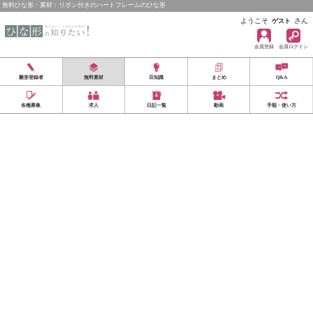
無料ひな形・素材：リボン付きのハートフレームのひな形
ようこそ
さん
ゲスト
会員登録
会員ログイン
雛形登録者
無料素材
豆知識
まとめ
Q&A
各種募集
求人
日記一覧
動画
手順・使い方