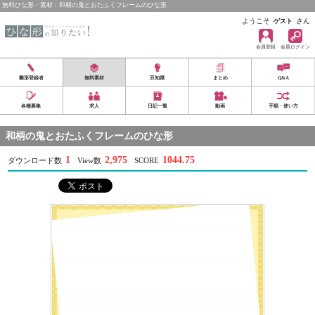
無料ひな形・素材：和柄の鬼とおたふくフレームのひな形
ようこそ
さん
ゲスト
会員登録
会員ログイン
雛形登録者
無料素材
豆知識
まとめ
Q&A
各種募集
求人
日記一覧
動画
手順・使い方
和柄の鬼とおたふくフレームのひな形
1
2,975
1044.75
ダウンロード数
View数
SCORE