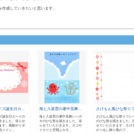
を作成していきたいと思います。
イズ誕生日カ…
海と入道雲の暑中見舞…
さげもん風ひな祭り
ズ誕生日カードの
海と入道雲の暑中見舞いハガ
さげもん風ひな祭りフレ
きました。送らせ
キのひな形を描きました。送
のひな形を描きました。
ます。風船やリボ
らせていただきます。タコや
せていただきます。さげ
色メイン…
イカリと空飛ぶカモ…
のつるし飾り風のフ…