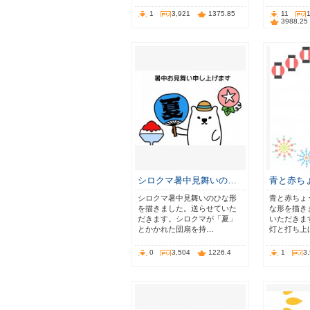
1
3,921
1375.85
11
3988.25
シロクマ暑中見舞いの…
青と赤ち
シロクマ暑中見舞いのひな形
青と赤ちょ
を描きました。送らせていた
な形を描き
だきます。シロクマが「夏」
いただきま
とかかれた団扇を持…
灯と打ち上
0
3,504
1226.4
1
3