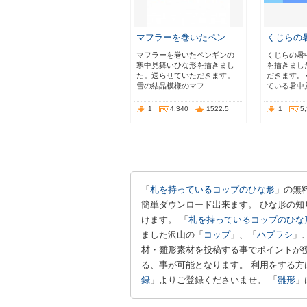
マフラーを巻いたペン…
くじらの
マフラーを巻いたペンギンの
くじらの暑
寒中見舞いひな形を描きまし
を描きまし
た。送らせていただきます。
だきます。
雪の結晶模様のマフ…
ている暑中
1
4,340
1522.5
1
5
「
札を持っているコップのひな形
」の無
簡単ダウンロード出来ます。 ひな形の知
けます。 「
札を持っているコップのひな
ました沢山の「
コップ
」、「
ハブラシ
」
材・雛形素材を投稿する事でポイントが
る、事が可能となります。 利用をする方
録
」よりご登録くださいませ。 「
雛形
」