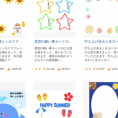
様とシロクマ…
星型の願い事カードの…
打ち上げ花火と水ヨ
とシロクマフレー
星型の願い事カードのひな形
打ち上げ花火と水ヨーヨ
を描きました。送
を描きました。送らせていた
ひな形を描きました。送
だきます。向日葵
だきます。黄色や水色の４つ
ていただきます。打ち上
模様とア…
のカラーの星型願い…
火4つと水ヨーヨー…
,987
1048.95
9
8,134
2878.4
2
3,257
1146