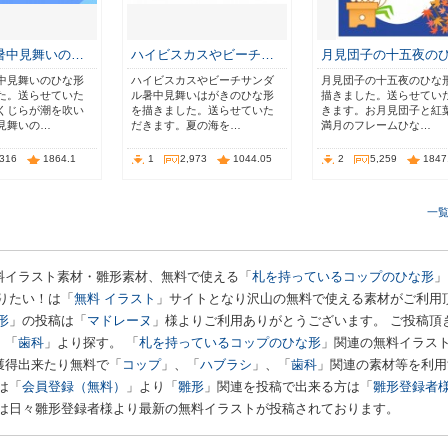
暑中見舞いの…
ハイビスカスやビーチ…
月見団子の十五夜の
中見舞いのひな形
ハイビスカスやビーチサンダ
月見団子の十五夜のひな
た。送らせていた
ル暑中見舞いはがきのひな形
描きました。送らせてい
くじらが潮を吹い
を描きました。送らせていた
きます。お月見団子と紅
見舞いの…
だきます。夏の海を…
満月のフレームひな…
,316
1864.1
1
2,973
1044.05
2
5,259
1847
一
料イラスト素材・雛形素材、無料で使える「
札を持っているコップのひな形
」
りたい！は「
無料 イラスト
」サイトとなり沢山の無料で使える素材がご利用
形
」の投稿は「
マドレーヌ
」様よりご利用ありがとうございます。 ご投稿頂
、「
歯科
」より探す。 「
札を持っているコップのひな形
」関連の無料イラス
獲得出来たり無料で「
コップ
」、「
ハブラシ
」、「
歯科
」関連の素材等を利用
は「
会員登録（無料）
」より「
雛形
」関連を投稿で出来る方は「
雛形登録者
は日々雛形登録者様より最新の無料イラストが投稿されております。