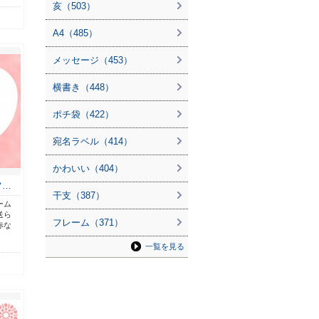
亥（503）
A4（485）
メッセージ（453）
横書き（448）
ポチ袋（422）
宛名ラベル（414）
かわいい（404）
フ…
干支（387）
ーム
送ら
フレーム（371）
赤な
一覧を見る