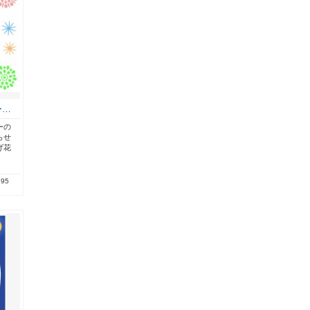
ー…
ーの
らせ
げ花
.95