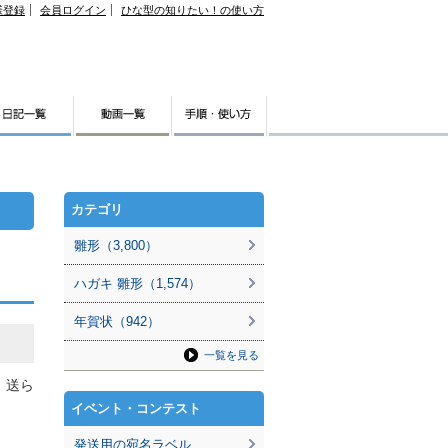
様登録
会員ログイン
ひな型の知りたい！の使い方
カテゴリ
雛形（3,800）
ハガキ 雛形（1,574）
年賀状（942）
一覧を見る
。送ら
イベント・コンテスト
発送用の宛名ラベル