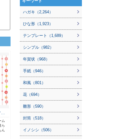
キーワード
ハガキ（2,264）
ひな形（1,923）
テンプレート（1,689）
シンプル（982）
年賀状（968）
手紙（946）
和風（801）
花（694）
雛形（590）
フ…
封筒（518）
ーム
送ら
イノシシ（506）
もん