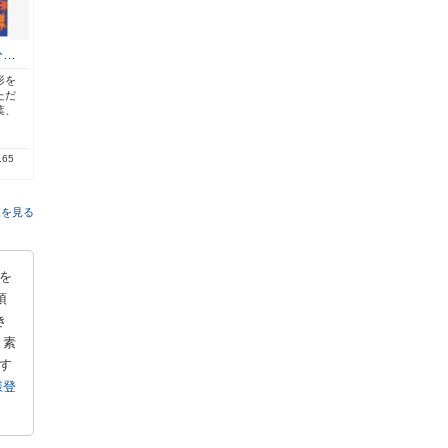
ひ…
形を
ただ
葉、
.65
覧を見る
を
頂
き
ト素
す
様登