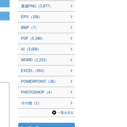
透過PNG（3,877）
EPS（159）
BMP（7）
PDF（5,340）
AI（3,606）
WORD（2,223）
EXCEL（553）
POWERPOINT（26）
PHOTOSHOP（4）
その他（1）
一覧を見る