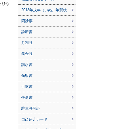
るひな
2018年戌年（いぬ）年賀状
問診票
診断書
月謝袋
集金袋
請求書
領収書
引継書
任命書
駐車許可証
自己紹介カード