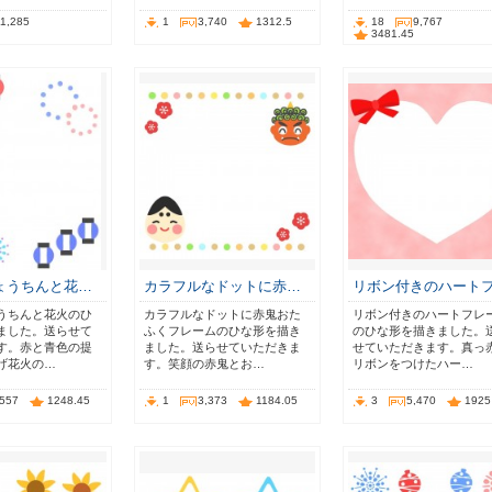
11,285
1
3,740
1312.5
18
9,767
3481.45
ょうちんと花…
カラフルなドットに赤…
リボン付きのハート
うちんと花火のひ
カラフルなドットに赤鬼おた
リボン付きのハートフレ
ました。送らせて
ふくフレームのひな形を描き
のひな形を描きました。
す。赤と青色の提
ました。送らせていただきま
せていただきます。真っ
げ花火の…
す。笑顔の赤鬼とお…
リボンをつけたハー…
,557
1248.45
1
3,373
1184.05
3
5,470
1925