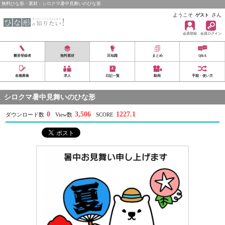
無料ひな形・素材：シロクマ暑中見舞いのひな形
ようこそ
さん
ゲスト
会員登録
会員ログイン
雛形登録者
無料素材
豆知識
まとめ
Q&A
各種募集
求人
日記一覧
動画
手順・使い方
シロクマ暑中見舞いのひな形
0
3,506
1227.1
ダウンロード数
View数
SCORE