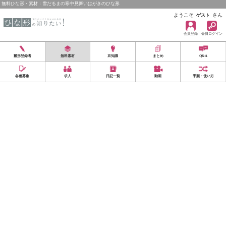
無料ひな形・素材：雪だるまの寒中見舞いはがきのひな形
ようこそ
さん
ゲスト
会員登録
会員ログイン
雛形登録者
無料素材
豆知識
まとめ
Q&A
各種募集
求人
日記一覧
動画
手順・使い方