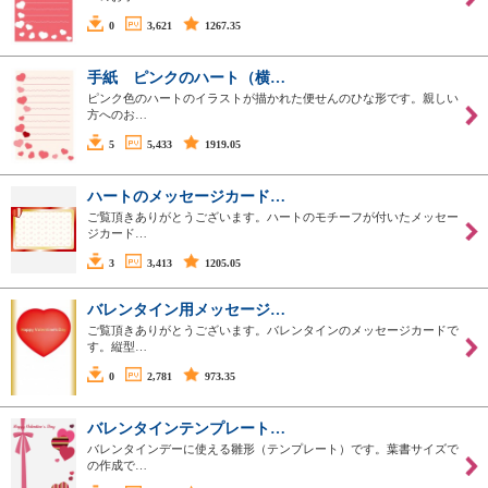
0
3,621
1267.35
手紙 ピンクのハート（横…
ピンク色のハートのイラストが描かれた便せんのひな形です。親しい
方へのお…
5
5,433
1919.05
ハートのメッセージカード…
ご覧頂きありがとうございます。ハートのモチーフが付いたメッセー
ジカード…
3
3,413
1205.05
バレンタイン用メッセージ…
ご覧頂きありがとうございます。バレンタインのメッセージカードで
す。縦型…
0
2,781
973.35
バレンタインテンプレート…
バレンタインデーに使える雛形（テンプレート）です。葉書サイズで
の作成で…