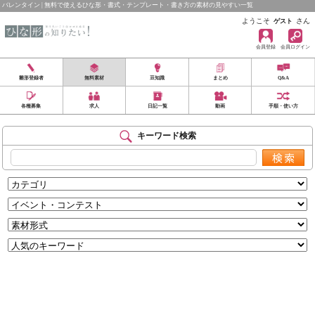
バレンタイン | 無料で使えるひな形・書式・テンプレート・書き方の素材の見やすい一覧
ようこそ
さん
ゲスト
会員登録
会員ログイン
雛形登録者
無料素材
豆知識
まとめ
Q&A
各種募集
求人
日記一覧
動画
手順・使い方
キーワード検索