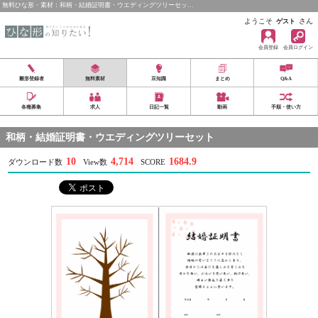
無料ひな形・素材：和柄・結婚証明書・ウエディングツリーセッ…
ようこそ
さん
ゲスト
会員登録
会員ログイン
雛形登録者
無料素材
豆知識
まとめ
Q&A
各種募集
求人
日記一覧
動画
手順・使い方
和柄・結婚証明書・ウエディングツリーセット
10
4,714
1684.9
ダウンロード数
View数
SCORE