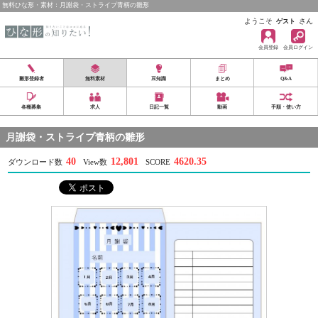
無料ひな形・素材：月謝袋・ストライプ青柄の雛形
ようこそ
さん
ゲスト
会員登録
会員ログイン
雛形登録者
無料素材
豆知識
まとめ
Q&A
各種募集
求人
日記一覧
動画
手順・使い方
月謝袋・ストライプ青柄の雛形
40
12,801
4620.35
ダウンロード数
View数
SCORE