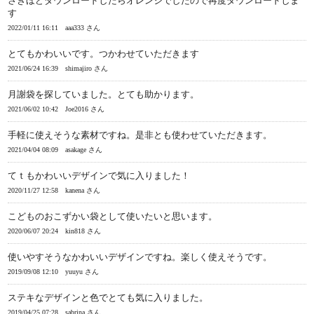
さきほどダウンロードしたらオレンジでしたので再度ダウンロードしま
す
2022/01/11 16:11
aaa333 さん
とてもかわいいです。つかわせていただきます
2021/06/24 16:39
shimajiro さん
月謝袋を探していました。とても助かります。
2021/06/02 10:42
Joe2016 さん
手軽に使えそうな素材ですね。是非とも使わせていただきます。
2021/04/04 08:09
asakage さん
てｔもかわいいデザインで気に入りました！
2020/11/27 12:58
kanena さん
こどものおこずかい袋として使いたいと思います。
2020/06/07 20:24
kin818 さん
使いやすそうなかわいいデザインですね。楽しく使えそうです。
2019/09/08 12:10
yuuyu さん
ステキなデザインと色でとても気に入りました。
2019/04/25 07:28
sabrina さん