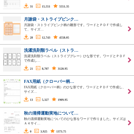
31
15,551
5551.35
月謝袋・ストライプピンク…
月謝袋・ストライプピンク柄の雛形です。ワードとＰＤＦで作成し
て、サイズ…
28
12,743
4558.05
洗濯洗剤類ラベル（ストラ…
洗濯洗剤類ラベル（ストライプグレー）ひな形です。ワードとＰＤＦ
で作成し…
21
8,707
3120.95
FAX用紙（クローバー柄…
FAX用紙（クローバー柄）のひな形です。ワードとＰＤＦで作成し、
サイズ…
13
5,327
1909.95
秋の清掃運動実地について…
秋の清掃運動実地についてのひな形をワードで作りました。サイズは
Ａ４サイ…
0
3,925
1373.75