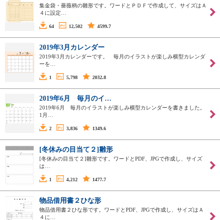
集金袋・薔薇柄の雛形です。ワードとＰＤＦで作成して、サイズはＡ
４に設定…
64
12,502
4599.7
2019年3月カレンダー
2019年3月カレンダーです。 毎月のイラストが楽しみ横型カレンダ
ーを…
1
5,798
2032.8
2019年6月 毎月のイ…
2019年6月 毎月のイラストが楽しみ横型カレンダーを書きました。
1月…
2
3,836
1349.6
[冬休みの目当て２]雛形
[冬休みの目当て２]雛形です。ワードとPDF、JPGで作成し、サイズ
は…
1
4,212
1477.7
物品借用書２ひな形
物品借用書２ひな形です。ワードとPDF、JPGで作成し、サイズはＡ
４に…