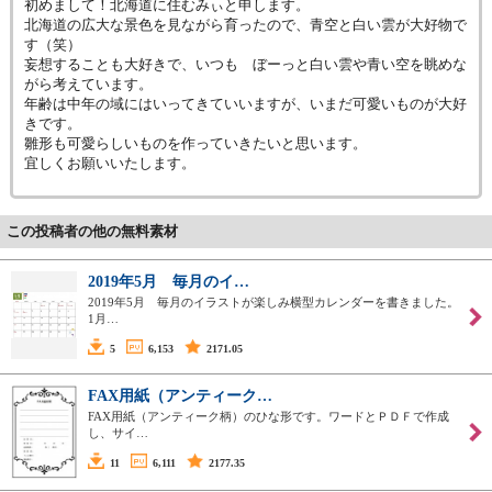
初めまして！北海道に住むみぃと申します。
北海道の広大な景色を見ながら育ったので、青空と白い雲が大好物で
す（笑）
妄想することも大好きで、いつも ぼーっと白い雲や青い空を眺めな
がら考えています。
年齢は中年の域にはいってきていいますが、いまだ可愛いものが大好
きです。
雛形も可愛らしいものを作っていきたいと思います。
宜しくお願いいたします。
この投稿者の他の無料素材
2019年5月 毎月のイ…
2019年5月 毎月のイラストが楽しみ横型カレンダーを書きました。
1月…
5
6,153
2171.05
FAX用紙（アンティーク…
FAX用紙（アンティーク柄）のひな形です。ワードとＰＤＦで作成
し、サイ…
11
6,111
2177.35