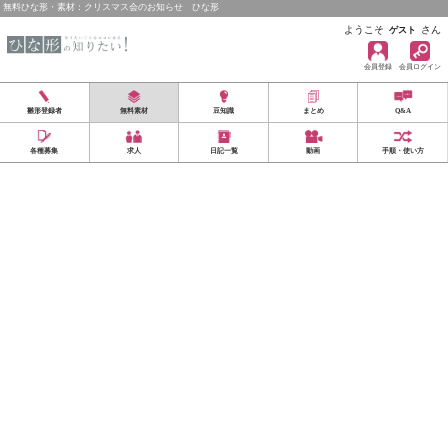
無料ひな形・素材：クリスマス会のお知らせ ひな形
ようこそ
さん
ゲスト
会員登録
会員ログイン
雛形登録者
無料素材
豆知識
まとめ
Q&A
各種募集
求人
日記一覧
動画
手順・使い方