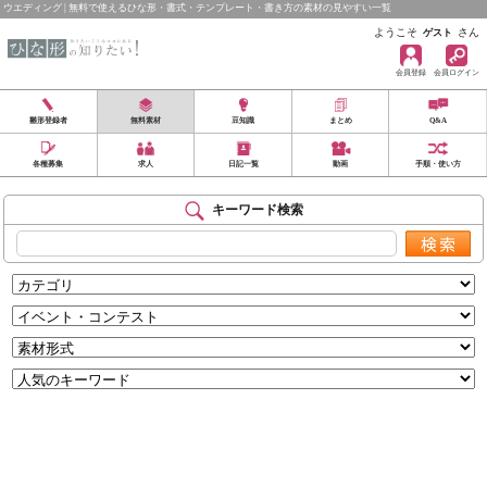
ウエディング | 無料で使えるひな形・書式・テンプレート・書き方の素材の見やすい一覧
ようこそ
さん
ゲスト
会員登録
会員ログイン
雛形登録者
無料素材
豆知識
まとめ
Q&A
各種募集
求人
日記一覧
動画
手順・使い方
キーワード検索