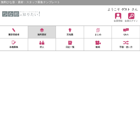
無料ひな形・素材：スタッフ募集テンプレート
ようこそ
さん
ゲスト
会員登録
会員ログイン
雛形登録者
無料素材
豆知識
まとめ
Q&A
各種募集
求人
日記一覧
動画
手順・使い方