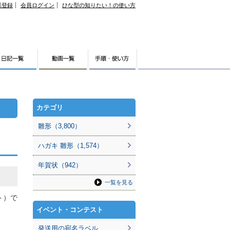
様登録
会員ログイン
ひな型の知りたい！の使い方
カテゴリ
雛形（3,800）
ハガキ 雛形（1,574）
年賀状（942）
一覧を見る
ト）で
イベント・コンテスト
発送用の宛名ラベル