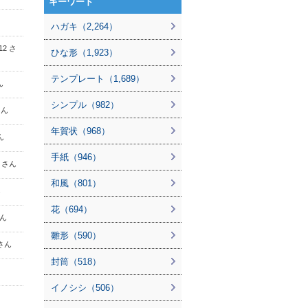
キーワード
ハガキ（2,264）
12 さ
ひな形（1,923）
テンプレート（1,689）
ん
シンプル（982）
さん
年賀状（968）
ん
手紙（946）
7 さん
和風（801）
ん
花（694）
さん
雛形（590）
 さん
封筒（518）
イノシシ（506）