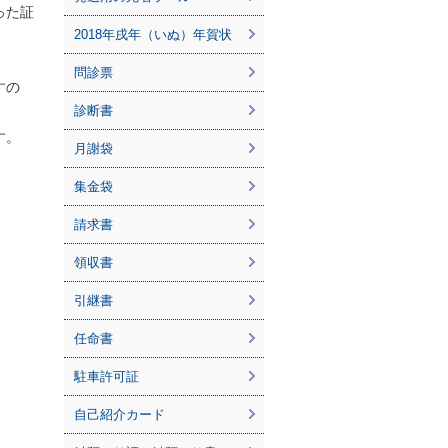
った証
2018年戌年（いぬ）年賀状
問診票
すの
診断書
す。
月謝袋
集金袋
請求書
領収書
引継書
任命書
駐車許可証
自己紹介カード