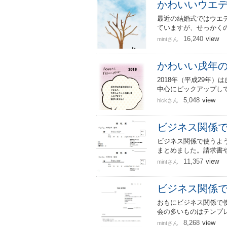
かわいいウエ
最近の結婚式ではウエ
ていますが、せっかく
16,240
view
mintさん
かわいい戌年
2018年（平成29年
中心にピックアップし
5,048
view
hickさん
ビジネス関係で
ビジネス関係で使うよ
まとめました。請求書
11,357
view
mintさん
ビジネス関係で
おもにビジネス関係で
会の多いものはテンプ
8,268
view
mintさん