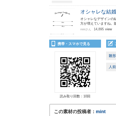
オシャレな結婚
オシャレなデザインの
方が増えていますね。
14,895
view
mintさん
携帯・スマホで見る
雛形
人前
読み取り回数：10回
この素材の投稿者：
mint