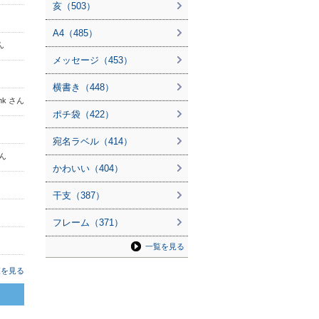
亥（503）
A4（485）
ん
メッセージ（453）
横書き（448）
mk さん
ポチ袋（422）
宛名ラベル（414）
さん
かわいい（404）
干支（387）
フレーム（371）
一覧を見る
覧を見る