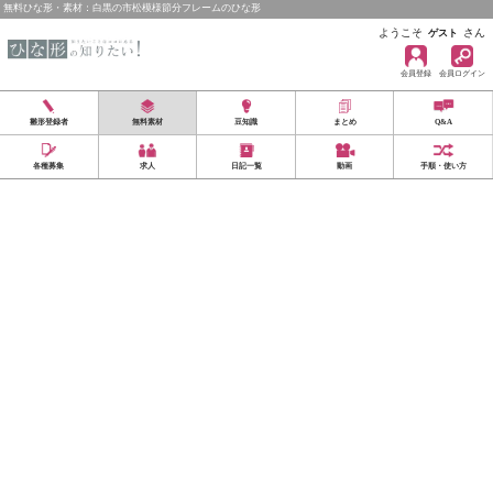
無料ひな形・素材：白黒の市松模様節分フレームのひな形
ようこそ
さん
ゲスト
会員登録
会員ログイン
雛形登録者
無料素材
豆知識
まとめ
Q&A
各種募集
求人
日記一覧
動画
手順・使い方