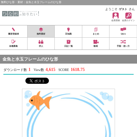
無料ひな形・素材：金魚と水玉フレームのひな形
ようこそ
さん
ゲスト
会員登録
会員ログイン
雛形登録者
無料素材
豆知識
まとめ
Q&A
各種募集
求人
日記一覧
動画
手順・使い方
金魚と水玉フレームのひな形
1
4,615
1618.75
ダウンロード数
View数
SCORE