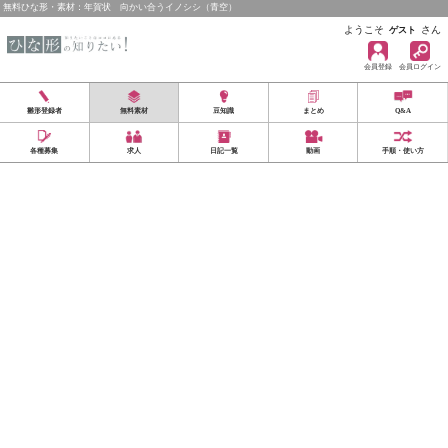
無料ひな形・素材：年賀状 向かい合うイノシシ（青空）
ようこそ
さん
ゲスト
会員登録
会員ログイン
雛形登録者
無料素材
豆知識
まとめ
Q&A
各種募集
求人
日記一覧
動画
手順・使い方