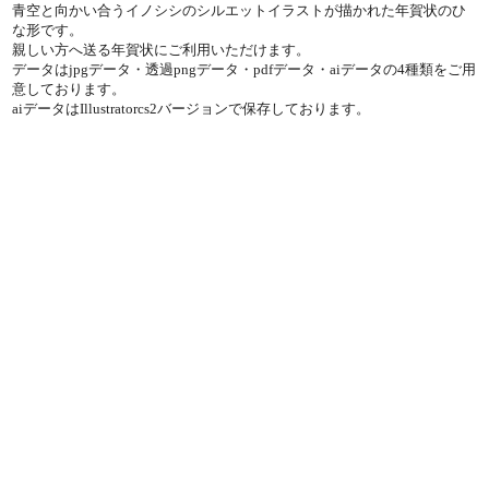
青空と向かい合うイノシシのシルエットイラストが描かれた年賀状のひ
な形です。
親しい方へ送る年賀状にご利用いただけます。
データはjpgデータ・透過pngデータ・pdfデータ・aiデータの4種類をご用
意しております。
aiデータはIllustratorcs2バージョンで保存しております。