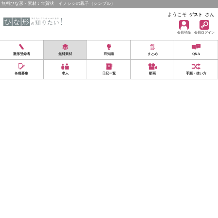
無料ひな形・素材：年賀状 イノシシの親子（シンプル）
ようこそ
さん
ゲスト
会員登録
会員ログイン
雛形登録者
無料素材
豆知識
まとめ
Q&A
各種募集
求人
日記一覧
動画
手順・使い方