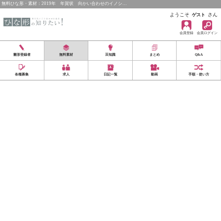
無料ひな形・素材：2019年 年賀状 向かい合わせのイノシ…
ようこそ
さん
ゲスト
会員登録
会員ログイン
雛形登録者
無料素材
豆知識
まとめ
Q&A
各種募集
求人
日記一覧
動画
手順・使い方