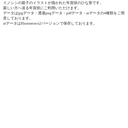
イノシシの親子のイラストが描かれた年賀状のひな形です。
親しい方へ送る年賀状にご利用いただけます。
データはjpgデータ・透過pngデータ・pdfデータ・aiデータの4種類をご用
意しております。
aiデータはIllustratorcs2バージョンで保存しております。