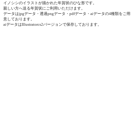
イノシシのイラストが描かれた年賀状のひな形です。
親しい方へ送る年賀状にご利用いただけます。
データはjpgデータ・透過pngデータ・pdfデータ・aiデータの4種類をご用
意しております。
aiデータはIllustratorcs2バージョンで保存しております。