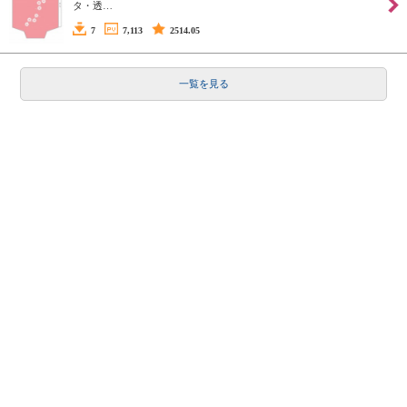
タ・透…
7
7,113
2514.05
一覧を見る