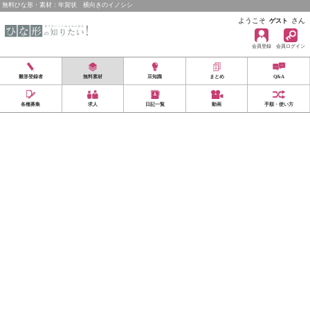
無料ひな形・素材：年賀状 横向きのイノシシ
ようこそ
さん
ゲスト
会員登録
会員ログイン
雛形登録者
無料素材
豆知識
まとめ
Q&A
各種募集
求人
日記一覧
動画
手順・使い方