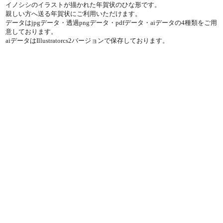
イノシシのイラストが描かれた年賀状のひな形です。
親しい方へ送る年賀状にご利用いただけます。
データはjpgデータ・透過pngデータ・pdfデータ・aiデータの4種類をご用
意しております。
aiデータはIllustratorcs2バージョンで保存しております。