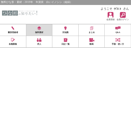
無料ひな形・素材：2019年 年賀状 白いイノシシ（縦縞）
ようこそ
さん
ゲスト
会員登録
会員ログイン
雛形登録者
無料素材
豆知識
まとめ
Q&A
各種募集
求人
日記一覧
動画
手順・使い方