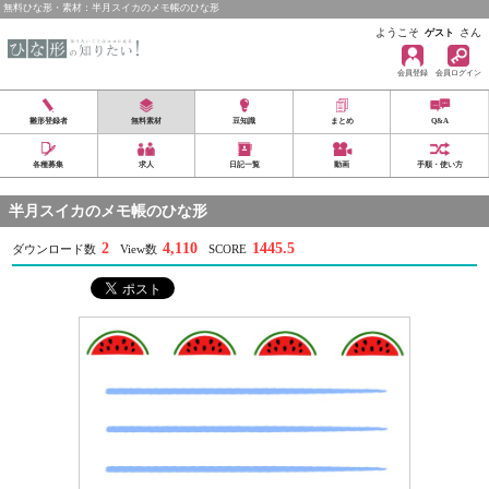
無料ひな形・素材：半月スイカのメモ帳のひな形
ようこそ
さん
ゲスト
会員登録
会員ログイン
雛形登録者
無料素材
豆知識
まとめ
Q&A
各種募集
求人
日記一覧
動画
手順・使い方
半月スイカのメモ帳のひな形
2
4,110
1445.5
ダウンロード数
View数
SCORE